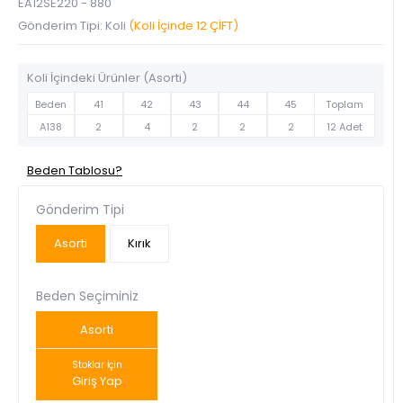
EA12SE220 - 880
Gönderim Tipi: Koli
(Koli İçinde 12 ÇİFT)
Koli İçindeki Ürünler (Asorti)
Beden
41
42
43
44
45
Toplam
A138
2
4
2
2
2
12 Adet
Beden Tablosu?
Gönderim Tipi
Asorti
Kırık
Beden Seçiminiz
Asorti
Stoklar İçin
Giriş Yap