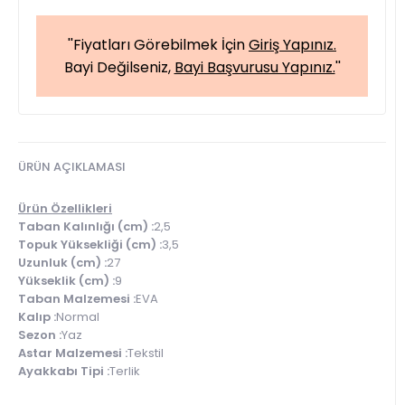
''Fiyatları Görebilmek İçin
Giriş Yapınız.
Bayi Değilseniz,
Bayi Başvurusu Yapınız.
''
ÜRÜN AÇIKLAMASI
Ürün Özellikleri
Taban Kalınlığı (cm) :
2,5
Topuk Yüksekliği (cm) :
3,5
Uzunluk (cm) :
27
Yükseklik (cm) :
9
Taban Malzemesi :
EVA
Kalıp :
Normal
Sezon :
Yaz
Astar Malzemesi :
Tekstil
Ayakkabı Tipi :
Terlik