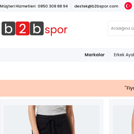
Müşteri Hizmetleri:
0850 308 88 94
destek@b2bspor.com
Markalar
Erkek Aya
''Fi