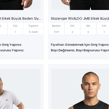
Slazenger RIVALDO JMB Erkek Büyük Beden Siyah Tişört
XL
5XL
Toplam
Beden
3XL
4XL
5XL
2
1
5 Adet
T011
2
2
1
 Giriş Yapınız.
Fiyatları Görebilmek İçin Giriş Yapını
şvurusu Yapınız.
Bayi Değilseniz, Bayi Başvurusu Yapın