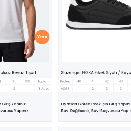
Yeni
Kolsuz Beyaz Tişört
S
XL
XXL
Toplam
Beden
40
41
42
43
1
2
1
8 Adet
A063
1
2
3
3
 Giriş Yapınız.
Fiyatları Görebilmek İçin Giriş Yapını
şvurusu Yapınız.
Bayi Değilseniz, Bayi Başvurusu Yapın