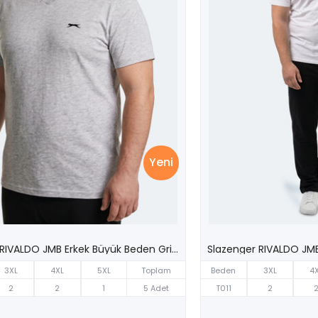
Yeni
Slazenger RIVALDO JMB Erkek Büyük Beden Gri Tişört
3XL
4XL
5XL
Toplam
Beden
3XL
4
2
2
1
5 Adet
T011
2