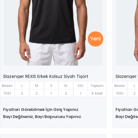
Yeni
Slazenger REXIS Erkek Kolsuz Siyah Tişört
Slazenger 
Beden
L
M
S
XL
XXL
Toplam
Beden
L
T051
2
2
1
2
1
8 Adet
T051
2
Fiyatları Görebilmek İçin Giriş Yapınız.
Fiyatları G
Bayi Değilseniz, Bayi Başvurusu Yapınız.
Bayi Değils