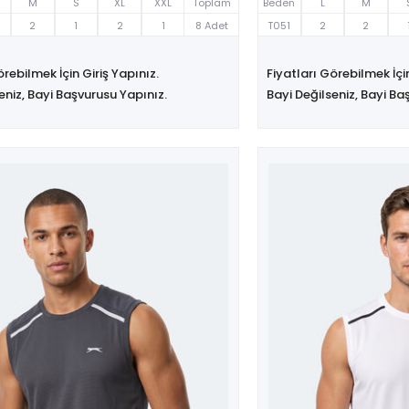
M
S
XL
XXL
Toplam
Beden
L
M
2
1
2
1
8 Adet
T051
2
2
örebilmek İçin Giriş Yapınız.
Fiyatları Görebilmek İçin
eniz, Bayi Başvurusu Yapınız.
Bayi Değilseniz, Bayi Ba