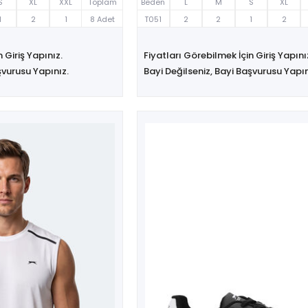
S
XL
XXL
Toplam
Beden
L
M
S
XL
1
2
1
8 Adet
T051
2
2
1
2
 Giriş Yapınız.
Fiyatları Görebilmek İçin Giriş Yapını
şvurusu Yapınız.
Bayi Değilseniz, Bayi Başvurusu Yapın