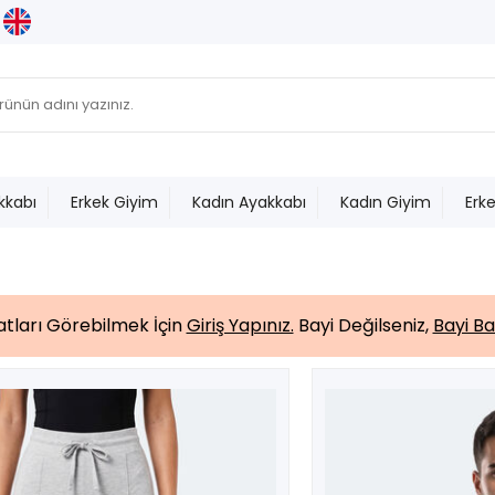
kkabı
Erkek Giyim
Kadın Ayakkabı
Kadın Giyim
Erk
yatları Görebilmek İçin
Giriş Yapınız.
Bayi Değilseniz,
Bayi Ba