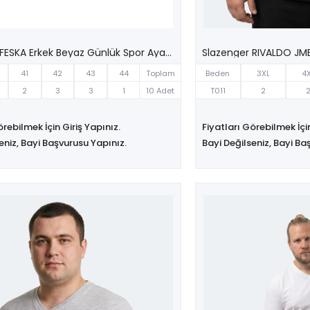
Slazenger FESKA Erkek Beyaz Günlük Spor Ayakkabısı
41
42
43
44
Toplam
Beden
3XL
4
2
3
3
1
10 Adet
T011
2
örebilmek İçin Giriş Yapınız.
Fiyatları Görebilmek İçin
eniz, Bayi Başvurusu Yapınız.
Bayi Değilseniz, Bayi Ba