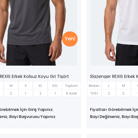
Yeni
REXIS Erkek Kolsuz Koyu Gri Tişört
Slazenger REXIS Erkek 
M
S
XL
XXL
Toplam
Beden
L
M
2
1
2
1
8 Adet
T051
2
2
örebilmek İçin Giriş Yapınız.
Fiyatları Görebilmek İçin
eniz, Bayi Başvurusu Yapınız.
Bayi Değilseniz, Bayi Ba