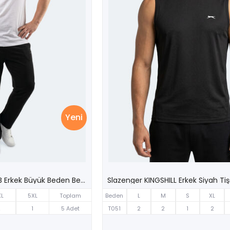
Yeni
Slazenger RIVALDO JMB Erkek Büyük Beden Beyaz Tişört
Slazenger KINGSHILL Erkek Siyah Tiş
XL
5XL
Toplam
Beden
L
M
S
XL
2
1
5 Adet
T051
2
2
1
2