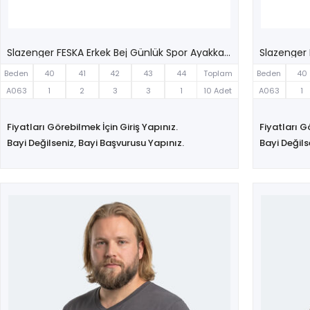
Slazenger FESKA Erkek Bej Günlük Spor Ayakkabısı
Beden
40
41
42
43
44
Toplam
Beden
40
A063
1
2
3
3
1
10 Adet
A063
1
Fiyatları Görebilmek İçin Giriş Yapınız.
Fiyatları G
Bayi Değilseniz, Bayi Başvurusu Yapınız.
Bayi Değils