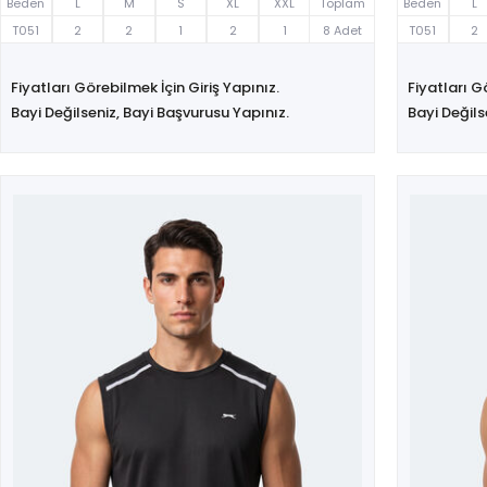
Beden
L
M
S
XL
XXL
Toplam
Beden
L
T051
2
2
1
2
1
8 Adet
T051
2
Fiyatları Görebilmek İçin Giriş Yapınız.
Fiyatları G
Bayi Değilseniz, Bayi Başvurusu Yapınız.
Bayi Değils