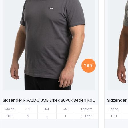
Yeni
Slazenger RIVALDO JMB Erkek Büyük Beden Koyu Gri Tişört
Beden
3XL
4XL
5XL
Toplam
Beden
T011
2
2
1
5 Adet
T011