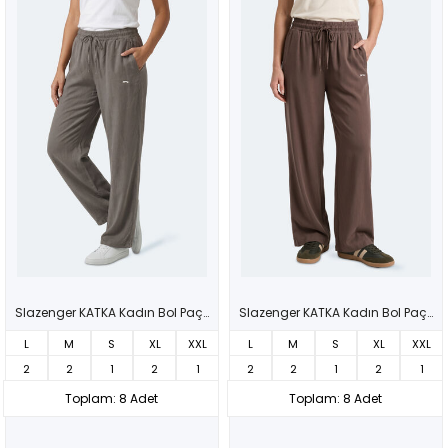
Slazenger KATKA Kadın Bol Paça Yeşil Eşofman Altı
Slazenger KATKA Kadın Bol Paça Kahve Eşofman Altı
L
M
S
XL
XXL
L
M
S
XL
XXL
2
2
1
2
1
2
2
1
2
1
Toplam: 8 Adet
Toplam: 8 Adet