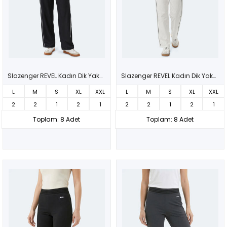
Slazenger REVEL Kadın Dik Yaka Fermuarlı Siyah Eşofman Takımı
Slazenger REVEL Kadın Dik Yaka Fermuarlı Kemik Eşofman Takımı
L
M
S
XL
XXL
L
M
S
XL
XXL
2
2
1
2
1
2
2
1
2
1
Toplam: 8 Adet
Toplam: 8 Adet