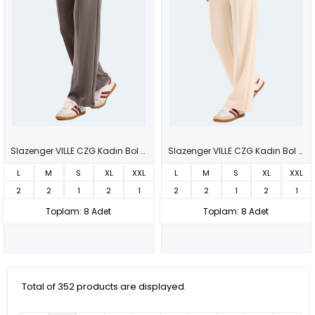
Slazenger VILLE CZG Kadın Bol Paça Koyu Gri Eşofman Altı
Slazenger VILLE CZG Kadın Bol Paça Ekru Eşofman Altı
L
M
S
XL
XXL
L
M
S
XL
XXL
2
2
1
2
1
2
2
1
2
1
Toplam: 8 Adet
Toplam: 8 Adet
Total of 352 products are displayed.