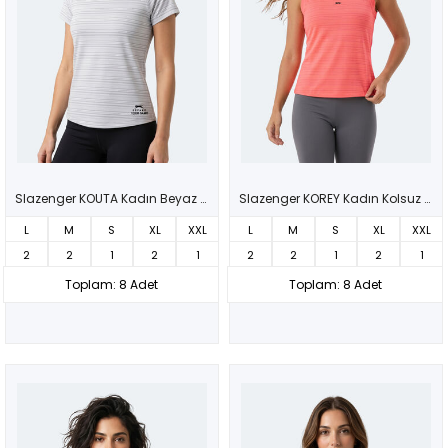
Slazenger KOUTA Kadın Beyaz Tişört
Slazenger KOREY Kadın Kolsuz Fuşya Tişört
L
M
S
XL
XXL
L
M
S
XL
XXL
2
2
1
2
1
2
2
1
2
1
Toplam: 8 Adet
Toplam: 8 Adet