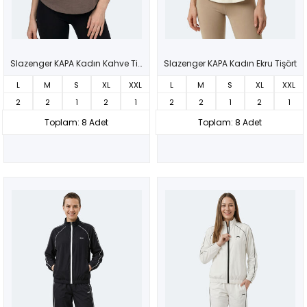
Slazenger KAPA Kadın Kahve Tişört
Slazenger KAPA Kadın Ekru Tişört
L
M
S
XL
XXL
L
M
S
XL
XXL
2
2
1
2
1
2
2
1
2
1
Toplam: 8 Adet
Toplam: 8 Adet