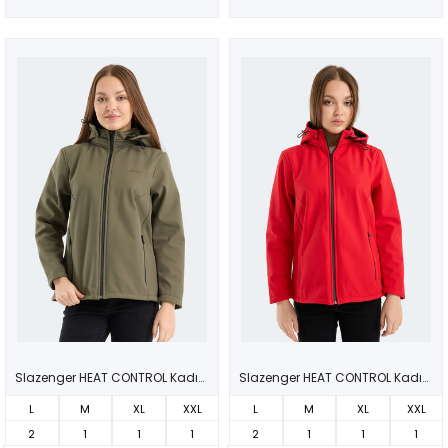
Slazenger HEAT CONTROL Kadın Çıkarılabilir Kapüşonlu Haki Mont & Kaban
Slazenger HEAT CONTROL Kadın Çıkarılabilir Kapüşonlu Kırmızı Mont & Kaban
L
M
XL
XXL
L
M
XL
XXL
2
1
1
1
2
1
1
1