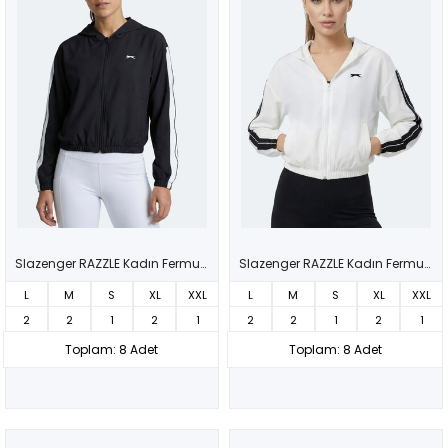
Slazenger RAZZLE Kadın Fermuarlı Kapüşonlu Cepli Siyah Sweatshırt
Slazenger RAZZLE Kadın Fermuarlı Kapüşonlu Cepli Ekru Sweatshırt
L
M
S
XL
XXL
L
M
S
XL
XXL
2
2
1
2
1
2
2
1
2
1
Toplam: 8 Adet
Toplam: 8 Adet