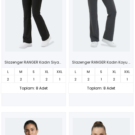
Slazenger RANGER Kadın Siyah Tayt
Slazenger RANGER Kadın Koyu Gri Tayt
L
M
S
XL
XXL
L
M
S
XL
XXL
2
2
1
2
1
2
2
1
2
1
Toplam: 8 Adet
Toplam: 8 Adet