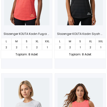
Slazenger KOUTA Kadın Fuşya Tişört
Slazenger KOUTA Kadın Siyah Tişört
L
M
S
XL
XXL
L
M
S
XL
XXL
2
2
1
2
1
2
2
1
2
1
Toplam: 8 Adet
Toplam: 8 Adet