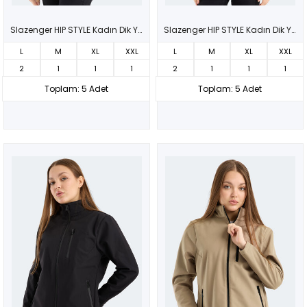
Slazenger HIP STYLE Kadın Dik Yaka Fermuarlı Haki Mont & Kaban
Slazenger HIP STYLE Kadın Dik Yaka Fermuarlı Kırmızı Mont & Kaban
L
M
XL
XXL
L
M
XL
XXL
2
1
1
1
2
1
1
1
Toplam: 5 Adet
Toplam: 5 Adet