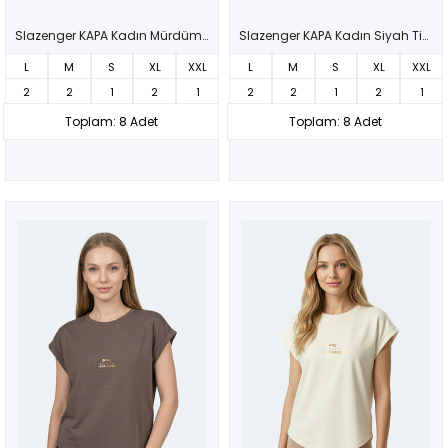
Slazenger KAPA Kadın Mürdüm Tişört
Slazenger KAPA Kadın Siyah Tişört
L
M
S
XL
XXL
L
M
S
XL
XXL
2
2
1
2
1
2
2
1
2
1
Toplam: 8 Adet
Toplam: 8 Adet