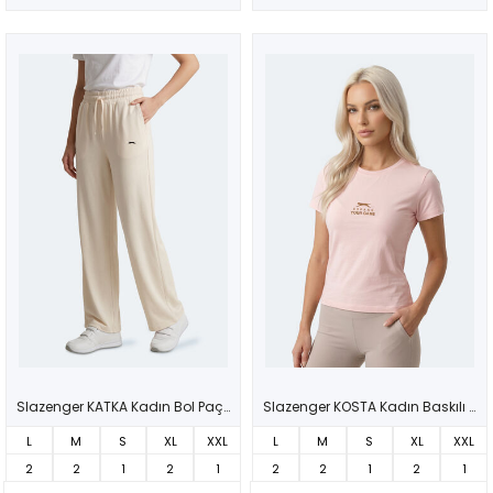
Slazenger KATKA Kadın Bol Paça Ekru Eşofman Altı
Slazenger KOSTA Kadın Baskılı Açık Pembe Tişört
L
M
S
XL
XXL
L
M
S
XL
XXL
2
2
1
2
1
2
2
1
2
1