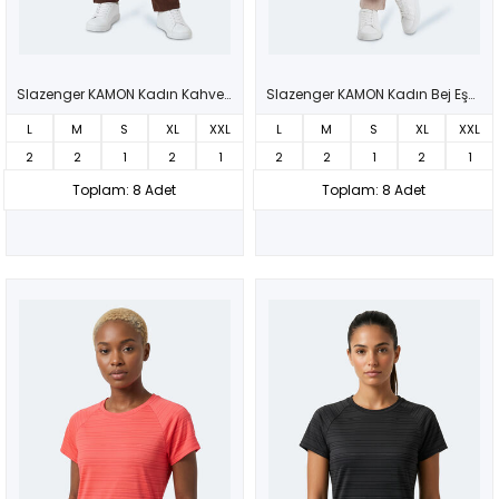
Slazenger KAMON Kadın Kahve Eşofman Altı
Slazenger KAMON Kadın Bej Eşofman Altı
L
M
S
XL
XXL
L
M
S
XL
XXL
2
2
1
2
1
2
2
1
2
1
Toplam: 8 Adet
Toplam: 8 Adet