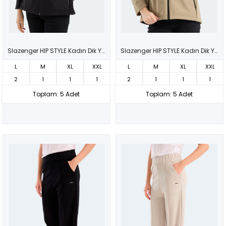
Slazenger HIP STYLE Kadın Dik Yaka Fermuarlı Siyah Mont & Kaban
Slazenger HIP STYLE Kadın Dik Yaka Fermuarlı Bej Mont & Kaban
L
M
XL
XXL
L
M
XL
XXL
2
1
1
1
2
1
1
1
Toplam: 5 Adet
Toplam: 5 Adet