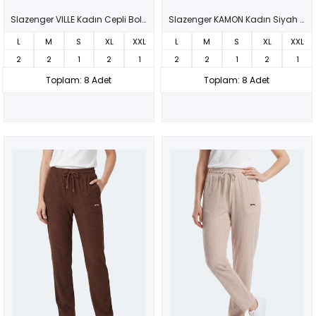
Slazenger VILLE Kadın Cepli Bol Paça Koyu Kahve Eşofman Altı
Slazenger KAMON Kadın Siyah Eşofman Altı
L
M
S
XL
XXL
L
M
S
XL
XXL
2
2
1
2
1
2
2
1
2
1
Toplam: 8 Adet
Toplam: 8 Adet