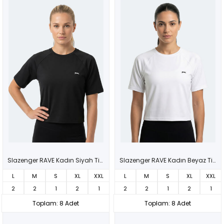
Slazenger RAVE Kadın Siyah Tişört
Slazenger RAVE Kadın Beyaz Tişört
L
M
S
XL
XXL
L
M
S
XL
XXL
2
2
1
2
1
2
2
1
2
1
Toplam: 8 Adet
Toplam: 8 Adet