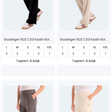
Slazenger VILLE CZG Kadın Bol Paça Siyah Eşofman Altı
Slazenger VILLE CZG Kadın Bol Paça Taş Gri Eşofman Altı
L
M
S
XL
XXL
L
M
S
XL
XXL
2
2
1
2
1
2
2
1
2
1
Toplam: 8 Adet
Toplam: 8 Adet