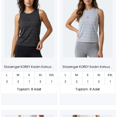
Slazenger KOREY Kadın Kolsuz Siyah Tişört
Slazenger KOREY Kadın Kolsuz Beyaz Tişört
L
M
S
XL
XXL
L
M
S
XL
XXL
2
2
1
2
1
2
2
1
2
1
Toplam: 8 Adet
Toplam: 8 Adet