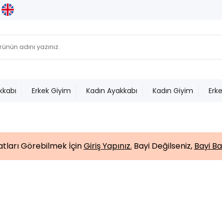
kkabı
Erkek Giyim
Kadın Ayakkabı
Kadın Giyim
Erk
yatları Görebilmek İçin
Giriş Yapınız.
Bayi Değilseniz,
Bayi Ba