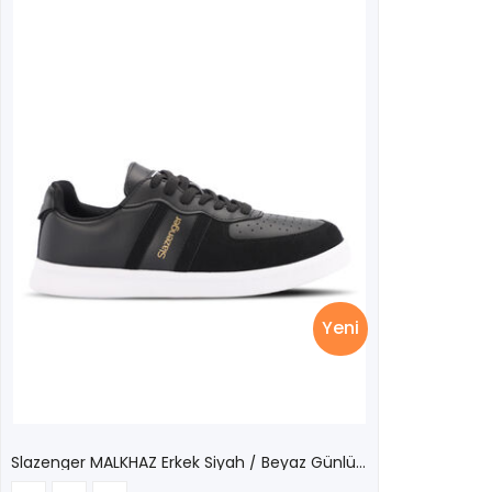
Yeni
Slazenger MALKHAZ Erkek Siyah / Beyaz Günlük Spor Ayakkabısı