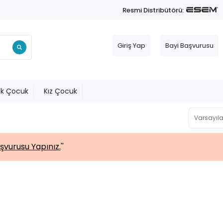
Resmi Distribütörü:
Giriş Yap
Bayi Başvurusu
ek Çocuk
Kız Çocuk
şvurusu Yapınız.
''