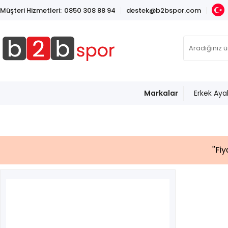
Müşteri Hizmetleri:
0850 308 88 94
destek@b2bspor.com
Markalar
Erkek Aya
''Fi