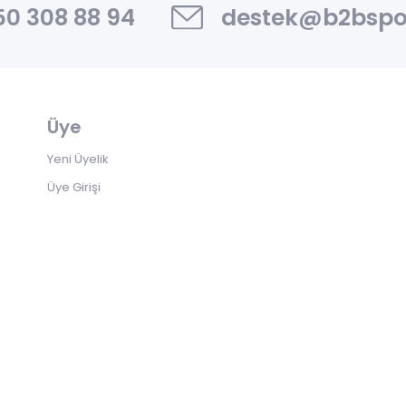
0 308 88 94
destek@b2bspo
Üye
Yeni Üyelik
Üye Girişi