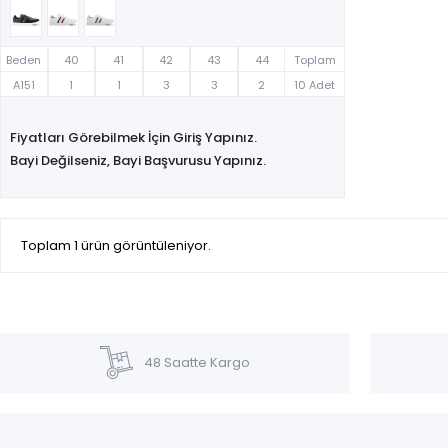
Beden
40
41
42
43
44
Toplam
A151
1
1
3
3
2
10 Adet
Fiyatları Görebilmek İçin Giriş Yapınız.
Bayi Değilseniz, Bayi Başvurusu Yapınız.
Toplam 1 ürün görüntüleniyor.
48 Saatte Kargo