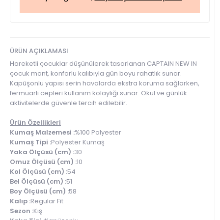
ÜRÜN AÇIKLAMASI
Hareketli çocuklar düşünülerek tasarlanan CAPTAIN NEW IN
çocuk mont, konforlu kalıbıyla gün boyu rahatlık sunar.
Kapüşonlu yapısı serin havalarda ekstra koruma sağlarken,
fermuarlı cepleri kullanım kolaylığı sunar. Okul ve günlük
aktivitelerde güvenle tercih edilebilir.
Ürün Özellikleri
Kumaş Malzemesi :
%100 Polyester
Kumaş Tipi :
Polyester Kumaş
Yaka Ölçüsü (cm) :
30
Omuz Ölçüsü (cm) :
10
Kol Ölçüsü (cm) :
54
Bel Ölçüsü (cm) :
51
Boy Ölçüsü (cm) :
58
Kalıp :
Regular Fit
Sezon :
Kış