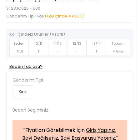
ST23JC025 - 500
Gönderim Tipi: Koli
(Koli İçinde 4 ADET)
Koli İçindeki Ürünler (Asorti)
Beden
10/11
11/12
12/13
13/14
Toplam
T001
1
1
1
1
4 Adet
Beden Tablosu?
Gönderim Tipi
Kırık
Beden Seçiminiz
''Fiyatları Görebilmek İçin
Giriş Yapınız.
Bayi Değilseniz,
Bayi Başvurusu Yapınız.
''