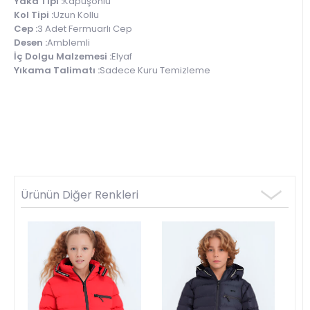
Yaka Tipi :
Kapüşonlu
Kol Tipi :
Uzun Kollu
Cep :
3 Adet Fermuarlı Cep
Desen :
Amblemli
İç Dolgu Malzemesi :
Elyaf
Yıkama Talimatı :
Sadece Kuru Temizleme
Ürünün Diğer Renkleri