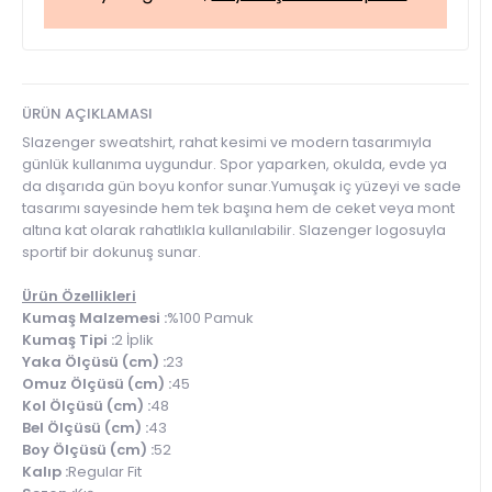
ÜRÜN AÇIKLAMASI
Slazenger sweatshirt, rahat kesimi ve modern tasarımıyla
günlük kullanıma uygundur. Spor yaparken, okulda, evde ya
da dışarıda gün boyu konfor sunar.Yumuşak iç yüzeyi ve sade
tasarımı sayesinde hem tek başına hem de ceket veya mont
altına kat olarak rahatlıkla kullanılabilir. Slazenger logosuyla
sportif bir dokunuş sunar.
Ürün Özellikleri
Kumaş Malzemesi :
%100 Pamuk
Kumaş Tipi :
2 İplik
Yaka Ölçüsü (cm) :
23
Omuz Ölçüsü (cm) :
45
Kol Ölçüsü (cm) :
48
Bel Ölçüsü (cm) :
43
Boy Ölçüsü (cm) :
52
Kalıp :
Regular Fit