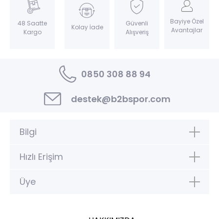
Bayiye Özel
Güvenli
48 Saatte
Kolay İade
Avantajlar
Alışveriş
Kargo
0850 308 88 94
destek@b2bspor.com
Bilgi
Hızlı Erişim
Üye