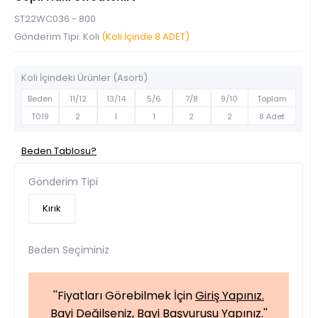
ST22WC036 - 800
Gönderim Tipi: Koli
(Koli İçinde 8 ADET)
Koli İçindeki Ürünler (Asorti)
Beden
11/12
13/14
5/6
7/8
9/10
Toplam
T019
2
1
1
2
2
8 Adet
Beden Tablosu?
Gönderim Tipi
Kırık
Beden Seçiminiz
''Fiyatları Görebilmek İçin
Giriş Yapınız.
Bayi Değilseniz,
Bayi Başvurusu Yapınız.
''