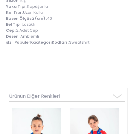
Sezon :
Kış
Yaka Tipi :
Kapüşonlu
Kol Tipi :
Uzun Kollu
Basen Ölçüsü (cm) :
40
Bel Tipi :
Lastikli
Cep :
2 Adet Cep
Desen :
Amblemli
slz_PopulerKaategoriKodları :
Sweatshırt
Ürünün Diğer Renkleri