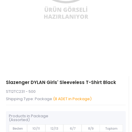
Slazenger DYLAN Girls' Sleeveless T-Shirt Black
ST12TC231 - 500
Shipping Type: Package
(8 ADET in Package)
Products in Package
(Assorted)
Beden
10/11
12/13
6/7
8/9
Toplam