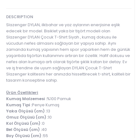
DESCRIPTION
Slazenger DYLAN, ilkbahar ve yaz aylarının enerjisine eşlik
edecek bir model. Bisiklet yaka bir tişört modeli olan
Slazenger DYLAN Çocuk T-Shirt Siyah , kumaş dokusu ile
vücudun nefes almasını sağlayan bir yapıya sahip. Aynı
zamanda kumaş yapısının hem spor yaparken hem de günlük
yaşantıda tişörtün kullanımını artıran bir özellik. Hafif dokusu ve
nefes alan kumaşa artı olarak tişörte şıklık katan bir detay. Ev
ve iş trendine de uyum sağlayan DYLAN Çocuk T-Shirt
Slazenger kalitesini her anınızda hissettirecek t-shirt, kaliteli bir
tasarım konseptine sahip.
Ürün Özellikleri
Kumaş Malzemesi :
%100 Pamuk
Kumaş Tipi :
Penye Kumaş
Yaka Ölçüsü (cm) :
13
Omuz Ölçüsü (cm) :
10
Kol Ölçüsü (cm) :
0
Bel Ölçüsü (cm) :
40
Boy Ölçüsü (cm) :
55