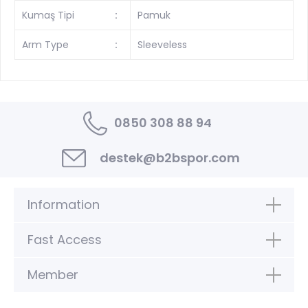
Kumaş Tipi
:
Pamuk
Arm Type
:
Sleeveless
0850 308 88 94
destek@b2bspor.com
Information
Fast Access
Member