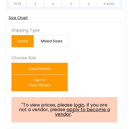
T025
2
2
2
2
8 Adet
Size Chart
Shipping Type
Asorti
Mixed Sizes
Choose Size
Assortment
Login to
View Stocks
''To view prices, please
login
. If you are
not a vendor, please
apply to become a
vendor
.''