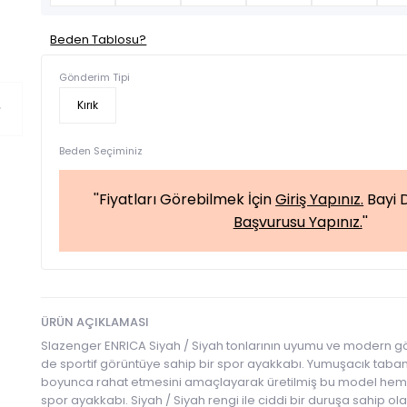
Beden Tablosu?
Gönderim Tipi
Kırık
Beden Seçiminiz
''Fiyatları Görebilmek İçin
Giriş Yapınız.
Bayi D
Başvurusu Yapınız.
''
ÜRÜN AÇIKLAMASI
Slazenger ENRICA Siyah / Siyah tonlarının uyumu ve modern g
de sportif görüntüye sahip bir spor ayakkabı. Yumuşacık tabanı
boyunca rahat etmesini amaçlayarak üretilmiş bu model hem d
spor ayakkabı. Siyah / Siyah rengi ile ciddi bir duruşa sahip o