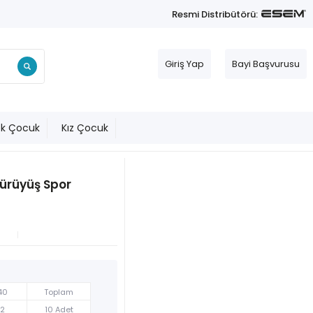
Resmi Distribütörü:
Giriş Yap
Bayi Başvurusu
ek Çocuk
Kız Çocuk
Yürüyüş Spor
40
Toplam
2
10 Adet