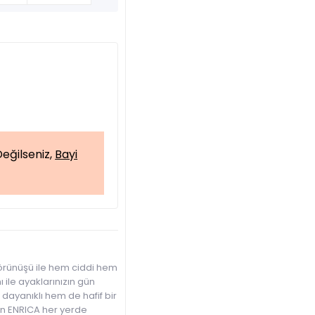
eğilseniz,
Bayi
örünüşü ile hem ciddi hem
 ile ayaklarınızın gün
ayanıklı hem de hafif bir
lan ENRICA her yerde