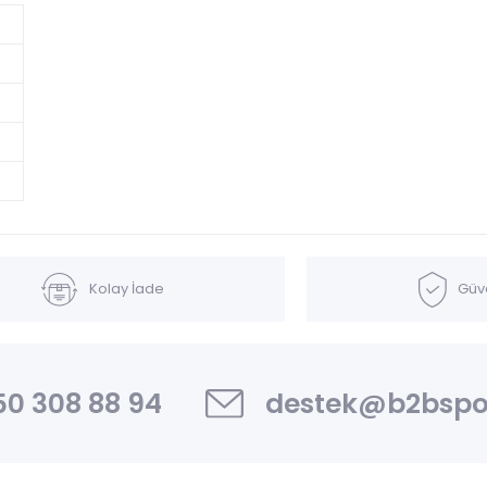
Kolay İade
Güve
0 308 88 94
destek@b2bspo