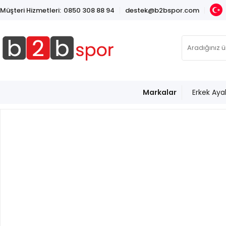
Müşteri Hizmetleri:
0850 308 88 94
destek@b2bspor.com
Markalar
Erkek Aya