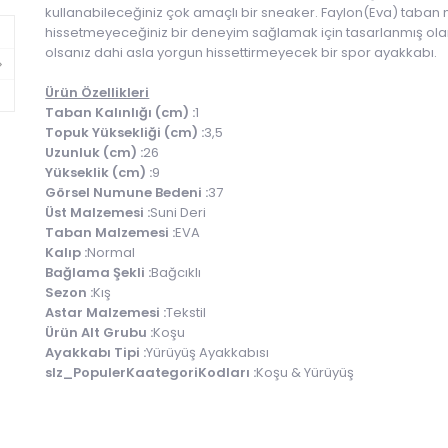
kullanabileceğiniz çok amaçlı bir sneaker. Faylon(Eva) taban
hissetmeyeceğiniz bir deneyim sağlamak için tasarlanmış ola
olsanız dahi asla yorgun hissettirmeyecek bir spor ayakkabı.
Ürün Özellikleri
Taban Kalınlığı (cm) :
1
Topuk Yüksekliği (cm) :
3,5
Uzunluk (cm) :
26
Yükseklik (cm) :
9
Görsel Numune Bedeni :
37
Üst Malzemesi :
Suni Deri
Taban Malzemesi :
EVA
Kalıp :
Normal
Bağlama Şekli :
Bağcıklı
Sezon :
Kış
Astar Malzemesi :
Tekstil
Ürün Alt Grubu :
Koşu
Ayakkabı Tipi :
Yürüyüş Ayakkabısı
slz_PopulerKaategoriKodları :
Koşu & Yürüyüş