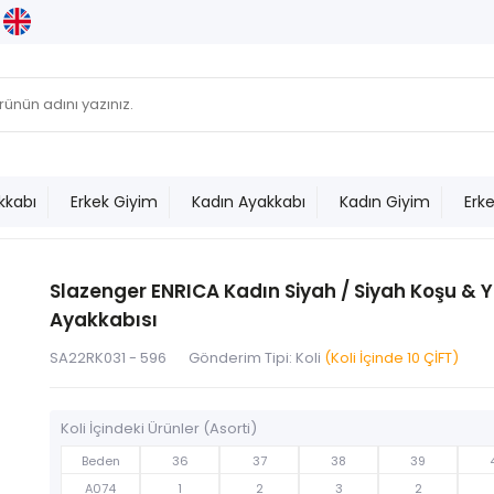
kkabı
Erkek Giyim
Kadın Ayakkabı
Kadın Giyim
Erk
Slazenger ENRICA Kadın Siyah / Siyah Koşu & 
Ayakkabısı
SA22RK031 - 596
Gönderim Tipi: Koli
(Koli İçinde 10 ÇİFT)
Koli İçindeki Ürünler (Asorti)
Beden
36
37
38
39
A074
1
2
3
2