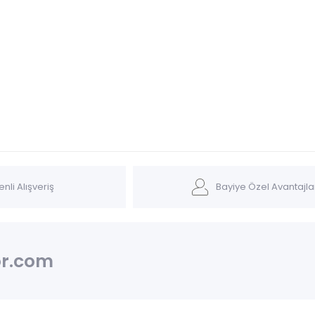
nli Alışveriş
Bayiye Özel Avantajla
r.com