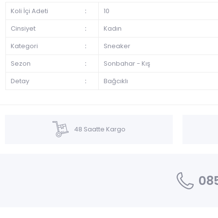
Koli İçi Adeti
:
10
Cinsiyet
:
Kadın
Kategori
:
Sneaker
Sezon
:
Sonbahar - Kış
Detay
:
Bağcıklı
48 Saatte Kargo
085