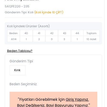
SA12FE220 - 235
Gönderim Tipi: Koli
(Koli İçinde 10 ÇİFT)
Koli İçindeki Ürünler (Asorti)
Beden
40
41
42
43
44
Toplam
A114
1
2
3
3
1
10 Adet
Beden Tablosu?
Gönderim Tipi
Kırık
Beden Seçiminiz
''Fiyatları Görebilmek İçin
Giriş Yapınız.
Bayi Değilseniz,
Bayi Başvurusu Yapınız.
''