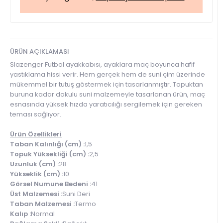
ÜRÜN AÇIKLAMASI
Slazenger Futbol ayakkabısı, ayaklara maç boyunca hafif
yastıklama hissi verir. Hem gerçek hem de suni çim üzerinde
mükemmel bir tutuş göstermek için tasarlanmıştır. Topuktan
buruna kadar dokulu suni malzemeyle tasarlanan ürün, maç
esnasında yüksek hızda yaratıcılığı sergilemek için gereken
teması sağlıyor.
Ürün Özellikleri
Taban Kalınlığı (cm) :
1,5
Topuk Yüksekliği (cm) :
2,5
Uzunluk (cm) :
28
Yükseklik (cm) :
10
Görsel Numune Bedeni :
41
Üst Malzemesi :
Suni Deri
Taban Malzemesi :
Termo
Kalıp :
Normal