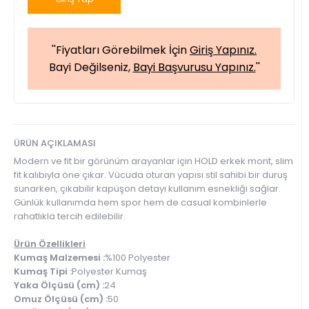
''Fiyatları Görebilmek İçin
Giriş Yapınız.
Bayi Değilseniz,
Bayi Başvurusu Yapınız.
''
ÜRÜN AÇIKLAMASI
Modern ve fit bir görünüm arayanlar için HOLD erkek mont, slim
fit kalıbıyla öne çıkar. Vücuda oturan yapısı stil sahibi bir duruş
sunarken, çıkabilir kapüşon detayı kullanım esnekliği sağlar.
Günlük kullanımda hem spor hem de casual kombinlerle
rahatlıkla tercih edilebilir.
Ürün Özellikleri
Kumaş Malzemesi :
%100 Polyester
Kumaş Tipi :
Polyester Kumaş
Yaka Ölçüsü (cm) :
24
Omuz Ölçüsü (cm) :
50