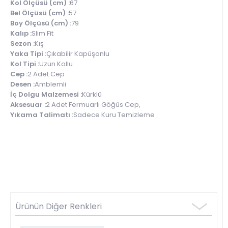
Kol Ölçüsü (cm) :
67
Bel Ölçüsü (cm) :
57
Boy Ölçüsü (cm) :
79
Kalıp :
Slim Fit
Sezon :
Kış
Yaka Tipi :
Çıkabilir Kapüşonlu
Kol Tipi :
Uzun Kollu
Cep :
2 Adet Cep
Desen :
Amblemli
İç Dolgu Malzemesi :
Kürklü
Aksesuar :
2 Adet Fermuarlı Göğüs Cep,
Yıkama Talimatı :
Sadece Kuru Temizleme
Ürünün Diğer Renkleri