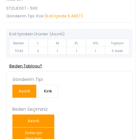
ST21JE007 - 500
Gönderim Tipi: Koli
(Koli İçinde 5 ADET)
Koli İçindeki Ürünler (Asorti)
Beden
L
M
XL
XXL
Toplam
T042
2
1
1
1
5 Adet
Beden Tablosu?
Gönderim Tipi
Asorti
Kırık
Beden Seçiminiz
Asorti
Stoklar İçin
Giriş Yap