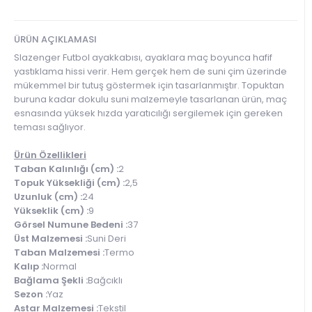
ÜRÜN AÇIKLAMASI
Slazenger Futbol ayakkabısı, ayaklara maç boyunca hafif
yastıklama hissi verir. Hem gerçek hem de suni çim üzerinde
mükemmel bir tutuş göstermek için tasarlanmıştır. Topuktan
buruna kadar dokulu suni malzemeyle tasarlanan ürün, maç
esnasında yüksek hızda yaratıcılığı sergilemek için gereken
teması sağlıyor.
Ürün Özellikleri
Taban Kalınlığı (cm) :
2
Topuk Yüksekliği (cm) :
2,5
Uzunluk (cm) :
24
Yükseklik (cm) :
9
Görsel Numune Bedeni :
37
Üst Malzemesi :
Suni Deri
Taban Malzemesi :
Termo
Kalıp :
Normal
Bağlama Şekli :
Bağcıklı
Sezon :
Yaz
Astar Malzemesi :
Tekstil