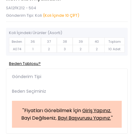
SA12FK212 - 504
Gönderim Tipi: Koli
(Koli İçinde 10 ÇİFT)
Koli İçindeki Ürünler (Asorti)
Beden
36
37
38
39
40
Toplam
A074
1
2
3
2
2
10 Adet
Beden Tablosu?
Gönderim Tipi
Beden Seçiminiz
''Fiyatları Görebilmek İçin
Giriş Yapınız.
Bayi Değilseniz,
Bayi Başvurusu Yapınız.
''