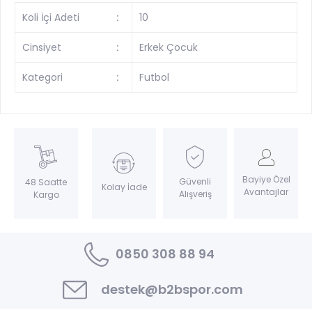
Koli İçi Adeti
:
10
Cinsiyet
:
Erkek Çocuk
Kategori
:
Futbol
Bayiye Özel
Güvenli
48 Saatte
Kolay İade
Avantajlar
Alışveriş
Kargo
0850 308 88 94
destek@b2bspor.com