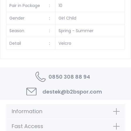
Pair in Package
:
10
Gender
:
Girl Child
Season
:
Spring - Summer
Detail
:
Velcro
0850 308 88 94
destek@b2bspor.com
Information
Fast Access