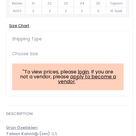
Beden
31
32
33
34
35
Toplam
A053
2
2
2
2
2
10 Adet
Size Chart
Shipping Type
Choose Size
''To view prices, please
login
. If you are
not a vendor, please
apply to become a
vendor
.''
DESCRIPTION
Ürün Özellikleri
Taban Kalınlığı (cm) :
2,5