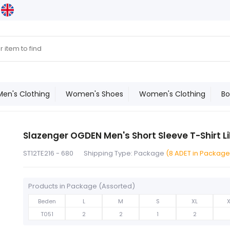
Men's Clothing
Women's Shoes
Women's Clothing
Bo
Slazenger OGDEN Men's Short Sleeve T-Shirt Li
ST12TE216 - 680
Shipping Type: Package
(8 ADET in Package
Products in Package (Assorted)
Beden
L
M
S
XL
T051
2
2
1
2