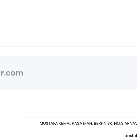
r.com
MUSTAFA KEMAL PASA MAH. BERFIN SK. NO:3 ARNA
deste