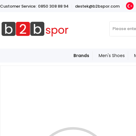
Customer Service:
0850 308 88 94
destek@b2bspor.com
Brands
Men's Shoes