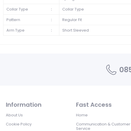
Collar Type
:
Collar Type
Pattern
:
Regular Fit
Arm Type
:
Short Sleeved
085
Information
Fast Access
About Us
Home
Cookie Policy
Communication & Customer
Service