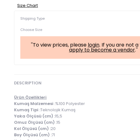
Size Chart
Shipping Type
Choose Size
''To view prices, please
login
. If you are not 
apply to become a vendor
.''
DESCRIPTION
Ürün Özellikleri
Kumaş Malzemesi :
%100 Polyester
Kumaş Tipi :
Teknolojik Kumaş
Yaka Ölçüsü (cm) :
15,5
Omuz Ölçüsü (cm) :
15
Kol Ölçüsü (cm) :
20
Boy Ölçüsü (cm) :
71