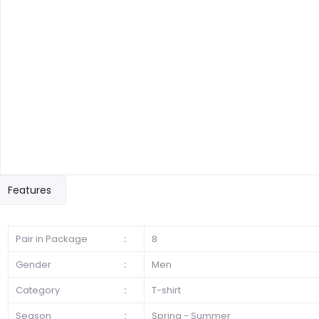
Features
Pair in Package
:
8
Gender
:
Men
Category
:
T-shirt
Season
:
Spring - Summer