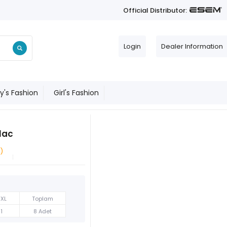
Official Distributor:
Login
Dealer Information
y's Fashion
Girl's Fashion
lac
)
XXL
Toplam
1
8 Adet