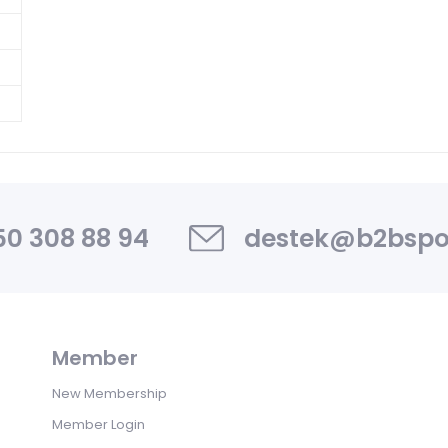
0 308 88 94
destek@b2bspo
Member
New Membership
Member Login