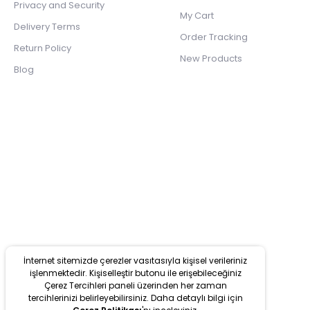
Privacy and Security
My Cart
Delivery Terms
Order Tracking
Return Policy
New Products
Blog
İnternet sitemizde çerezler vasıtasıyla kişisel verileriniz
işlenmektedir. Kişiselleştir butonu ile erişebileceğiniz
Çerez Tercihleri paneli üzerinden her zaman
tercihlerinizi belirleyebilirsiniz. Daha detaylı bilgi için