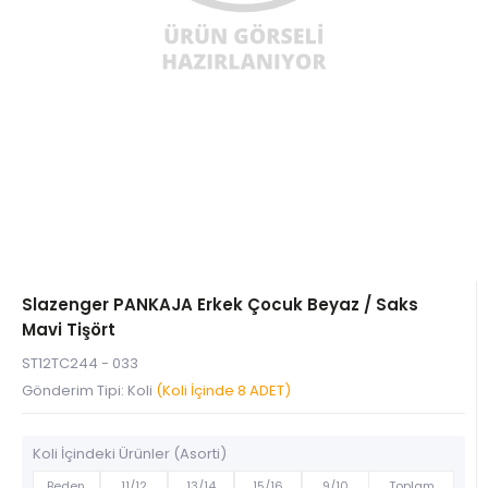
Slazenger PANKAJA Erkek Çocuk Beyaz / Saks
Mavi Tişört
ST12TC244 - 033
Gönderim Tipi: Koli
(Koli İçinde 8 ADET)
Koli İçindeki Ürünler (Asorti)
Beden
11/12
13/14
15/16
9/10
Toplam