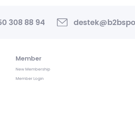
0 308 88 94
destek@b2bspo
Member
New Membership
Member Login