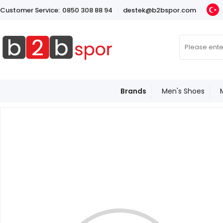
Customer Service:
0850 308 88 94
destek@b2bspor.com
Brands
Men's Shoes