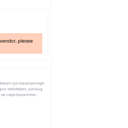
a vendor, please
anım için tasarlanmıştır.
or aktiviteleri, yürüyüş,
 ve cepli tasarımları