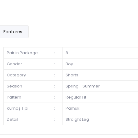
Features
Pair in Package
:
8
Gender
:
Boy
Category
:
Shorts
Season
:
Spring - Summer
Pattern
:
Regular Fit
Kumaş Tipi
:
Pamuk
Detail
:
Straight Leg