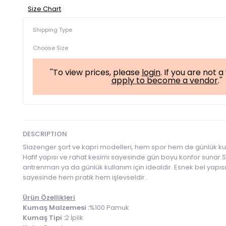
Size Chart
Shipping Type
Choose Size
''To view prices, please
login
. If you are not 
apply to become a vendor
.''
DESCRIPTION
Slazenger şort ve kapri modelleri, hem spor hem de günlük kull
Hafif yapısı ve rahat kesimi sayesinde gün boyu konfor sunar.Sp
antrenman ya da günlük kullanım için idealdir. Esnek bel yapısı
sayesinde hem pratik hem işlevseldir.
Ürün Özellikleri
Kumaş Malzemesi :
%100 Pamuk
Kumaş Tipi :
2 İplik