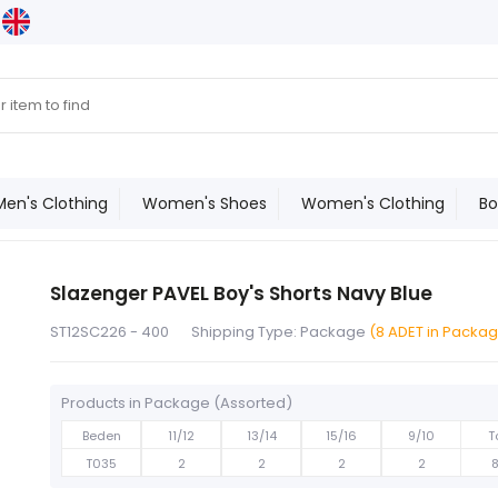
Men's Clothing
Women's Shoes
Women's Clothing
Bo
Slazenger PAVEL Boy's Shorts Navy Blue
ST12SC226 - 400
Shipping Type: Package
(8 ADET in Packa
Products in Package (Assorted)
Beden
11/12
13/14
15/16
9/10
T
T035
2
2
2
2