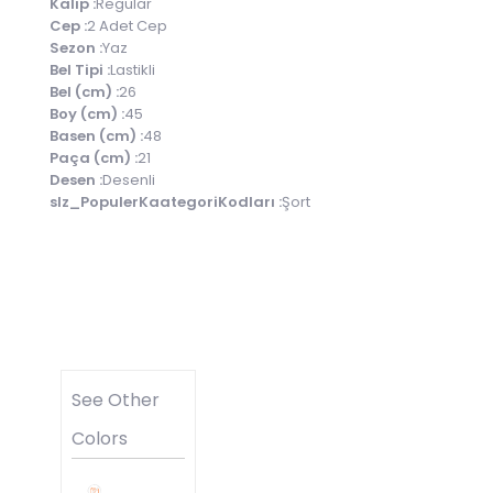
Kalıp :
Regular
Cep :
2 Adet Cep
Sezon :
Yaz
Bel Tipi :
Lastikli
Bel (cm) :
26
Boy (cm) :
45
Basen (cm) :
48
Paça (cm) :
21
Desen :
Desenli
slz_PopulerKaategoriKodları :
Şort
See Other
Colors