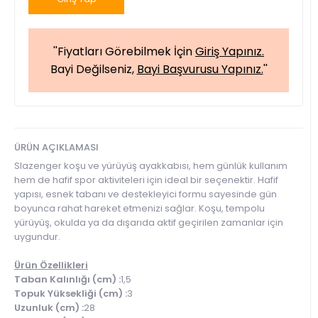
''Fiyatları Görebilmek İçin
Giriş Yapınız.
Bayi Değilseniz,
Bayi Başvurusu Yapınız.
''
ÜRÜN AÇIKLAMASI
Slazenger koşu ve yürüyüş ayakkabısı, hem günlük kullanım
hem de hafif spor aktiviteleri için ideal bir seçenektir. Hafif
yapısı, esnek tabanı ve destekleyici formu sayesinde gün
boyunca rahat hareket etmenizi sağlar. Koşu, tempolu
yürüyüş, okulda ya da dışarıda aktif geçirilen zamanlar için
uygundur.
Ürün Özellikleri
Taban Kalınlığı (cm) :
1,5
Topuk Yüksekliği (cm) :
3
Uzunluk (cm) :
28