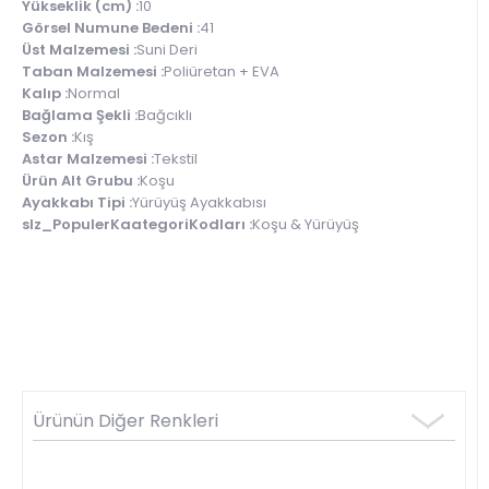
Yükseklik (cm) :
10
Görsel Numune Bedeni :
41
Üst Malzemesi :
Suni Deri
Taban Malzemesi :
Poliüretan + EVA
Kalıp :
Normal
Bağlama Şekli :
Bağcıklı
Sezon :
Kış
Astar Malzemesi :
Tekstil
Ürün Alt Grubu :
Koşu
Ayakkabı Tipi :
Yürüyüş Ayakkabısı
slz_PopulerKaategoriKodları :
Koşu & Yürüyüş
Ürünün Diğer Renkleri