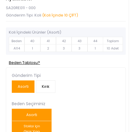
SA20RE011 - 000
Gönderim Tipi: Koli
(Koli İçinde 10 ÇİFT)
Koli İçindeki Ürünler (Asorti)
Beden
40
41
42
43
44
Toplam
A114
1
2
3
3
1
10 Adet
Beden Tablosu?
Gönderim Tipi
Asorti
Kırık
Beden Seçiminiz
Asorti
Stoklar İçin
Giriş Yap