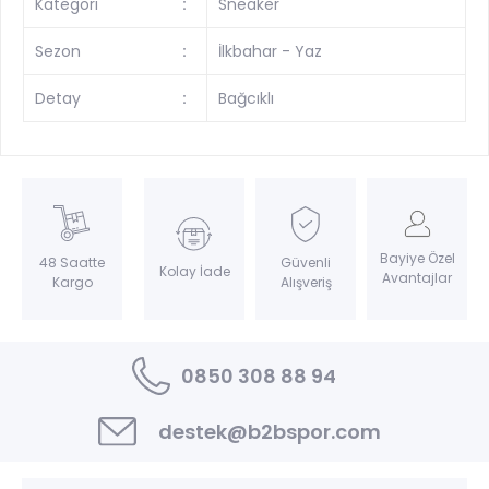
Kategori
:
Sneaker
Sezon
:
İlkbahar - Yaz
Detay
:
Bağcıklı
Bayiye Özel
Güvenli
48 Saatte
Kolay İade
Avantajlar
Alışveriş
Kargo
0850 308 88 94
destek@b2bspor.com