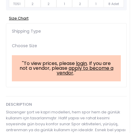
T051
2
2
1
2
1
8 Adet
Size Chart
Shipping Type
Choose Size
''To view prices, please
login
. If you are
not a vendor, please
apply to become a
vendor
.''
DESCRIPTION
Slazenger şort ve kapri modelleri, hem spor hem de günlük
kullanım için tasarlanmıştır. Hafif yapısı ve rahat kesimi
sayesinde gün boyu konfor sunar.Spor aktiviteleri, yürüyüş,
antrenman ya da günlük kullanım için idealdir. Esnek bel yapısı