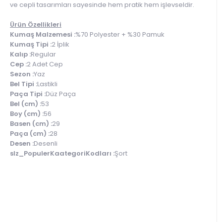
ve cepli tasarımları sayesinde hem pratik hem işlevseldir.
Ürün Özellikleri
Kumaş Malzemesi :
%70 Polyester + %30 Pamuk
Kumaş Tipi :
2 İplik
Kalıp :
Regular
Cep :
2 Adet Cep
Sezon :
Yaz
Bel Tipi :
Lastikli
Paça Tipi :
Düz Paça
Bel (cm) :
53
Boy (cm) :
56
Basen (cm) :
29
Paça (cm) :
28
Desen :
Desenli
slz_PopulerKaategoriKodları :
Şort