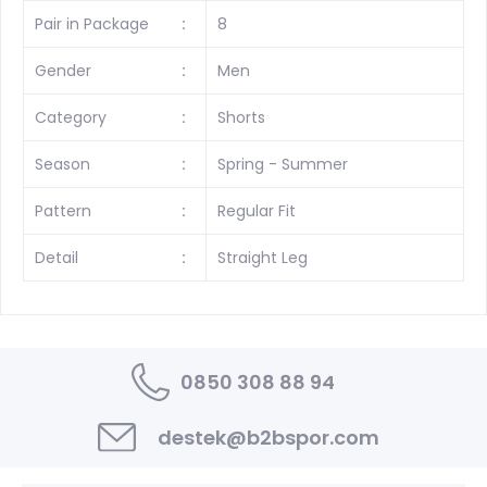
Pair in Package
:
8
Gender
:
Men
Category
:
Shorts
Season
:
Spring - Summer
Pattern
:
Regular Fit
Detail
:
Straight Leg
0850 308 88 94
destek@b2bspor.com