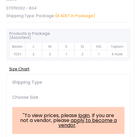
ST11TK002 - 834
Shipping Type: Package
(8 ADET in Package)
Products in Package
(Assorted)
Beden
L
M
S
XL
XXL
Toplam
T051
2
2
1
2
1
8 Adet
Size Chart
Shipping Type
Choose Size
''To view prices, please
login
. If you are
not a vendor, please
apply to become a
vendor
.''