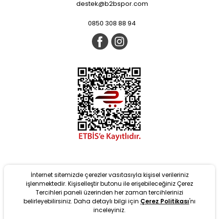
destek@b2bspor.com
0850 308 88 94
İnternet sitemizde çerezler vasıtasıyla kişisel verileriniz
işlenmektedir. Kişiselleştir butonu ile erişebileceğiniz Çerez
Tercihleri paneli üzerinden her zaman tercihlerinizi
belirleyebilirsiniz. Daha detaylı bilgi için
Çerez Politikası
'nı
New
inceleyiniz.
It is developed with T-Soft Infrastructure. #OD 2022 Copyright.