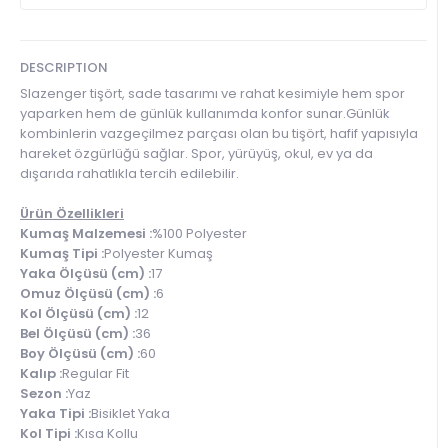
DESCRIPTION
Slazenger tişört, sade tasarımı ve rahat kesimiyle hem spor
yaparken hem de günlük kullanımda konfor sunar.Günlük
kombinlerin vazgeçilmez parçası olan bu tişört, hafif yapısıyla
hareket özgürlüğü sağlar. Spor, yürüyüş, okul, ev ya da
dışarıda rahatlıkla tercih edilebilir.
Ürün Özellikleri
Kumaş Malzemesi :
%100 Polyester
Kumaş Tipi :
Polyester Kumaş
Yaka Ölçüsü (cm) :
17
Omuz Ölçüsü (cm) :
6
Kol Ölçüsü (cm) :
12
Bel Ölçüsü (cm) :
36
Boy Ölçüsü (cm) :
60
Kalıp :
Regular Fit
Sezon :
Yaz
Yaka Tipi :
Bisiklet Yaka
Kol Tipi :
Kısa Kollu