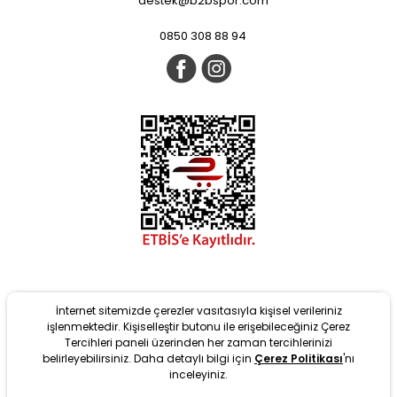
destek@b2bspor.com
0850 308 88 94
İnternet sitemizde çerezler vasıtasıyla kişisel verileriniz
işlenmektedir. Kişiselleştir butonu ile erişebileceğiniz Çerez
Tercihleri paneli üzerinden her zaman tercihlerinizi
belirleyebilirsiniz. Daha detaylı bilgi için
Çerez Politikası
'nı
New
inceleyiniz.
It is developed with T-Soft Infrastructure. #OD 2022 Copyright.