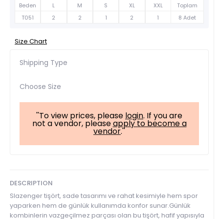
Beden
L
M
S
XL
XXL
Toplam
T051
2
2
1
2
1
8 Adet
Size Chart
Shipping Type
Choose Size
''To view prices, please
login
. If you are
not a vendor, please
apply to become a
vendor
.''
DESCRIPTION
Slazenger tişört, sade tasarımı ve rahat kesimiyle hem spor
yaparken hem de günlük kullanımda konfor sunar.Günlük
kombinlerin vazgeçilmez parçası olan bu tişört, hafif yapısıyla