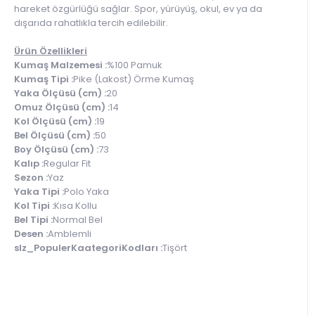
hareket özgürlüğü sağlar. Spor, yürüyüş, okul, ev ya da
dışarıda rahatlıkla tercih edilebilir.
Ürün Özellikleri
Kumaş Malzemesi :
%100 Pamuk
Kumaş Tipi :
Pike (Lakost) Örme Kumaş
Yaka Ölçüsü (cm) :
20
Omuz Ölçüsü (cm) :
14
Kol Ölçüsü (cm) :
19
Bel Ölçüsü (cm) :
50
Boy Ölçüsü (cm) :
73
Kalıp :
Regular Fit
Sezon :
Yaz
Yaka Tipi :
Polo Yaka
Kol Tipi :
Kısa Kollu
Bel Tipi :
Normal Bel
Desen :
Amblemli
slz_PopulerKaategoriKodları :
Tişört