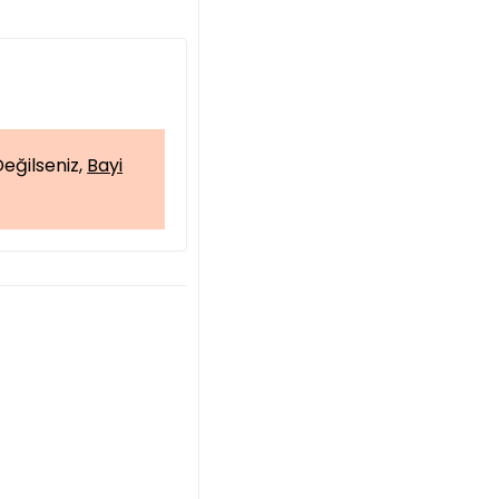
eğilseniz,
Bayi