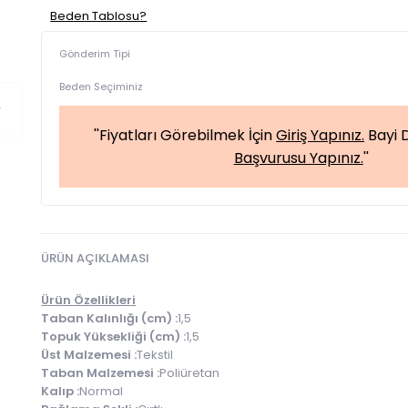
Beden Tablosu?
Gönderim Tipi
Beden Seçiminiz
''Fiyatları Görebilmek İçin
Giriş Yapınız.
Bayi D
Başvurusu Yapınız.
''
ÜRÜN AÇIKLAMASI
Ürün Özellikleri
Taban Kalınlığı (cm) :
1,5
Topuk Yüksekliği (cm) :
1,5
Üst Malzemesi :
Tekstil
Taban Malzemesi :
Poliüretan
Kalıp :
Normal