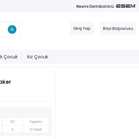
Resmi Distribütörü:
Giriş Yap
Bayi Başvurusu
ek Çocuk
Kız Çocuk
eaker
30
Toplam
2
12 Adet