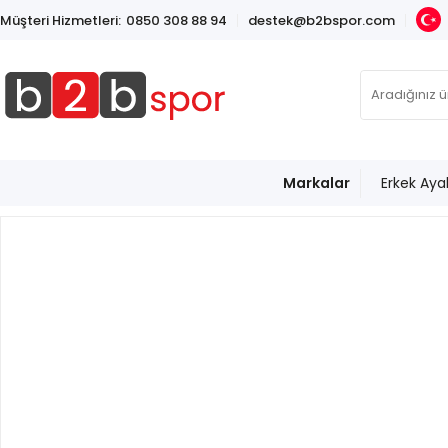
Müşteri Hizmetleri:
0850 308 88 94
destek@b2bspor.com
Markalar
Erkek Aya