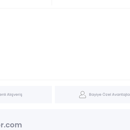
nli Alışveriş
Bayiye Özel Avantajla
r.com