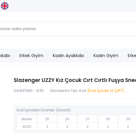
kkabı
Erkek Giyim
Kadın Ayakkabı
Kadın Giyim
Erk
Slazenger UZZY Kız Çocuk Cırt Cırtlı Fuşya Sn
SA11LP080 - 630
Gönderim Tipi: Koli
(Koli İçinde 12 ÇİFT)
Koli İçindeki Ürünler (Asorti)
Beden
25
26
27
28
29
A023
2
2
2
2
2