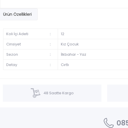
Ürün Özellikleri
Koli İçi Adeti
:
12
Cinsiyet
:
Kız Çocuk
Sezon
:
İlkbahar - Yaz
Detay
:
Cırtlı
48 Saatte Kargo
085