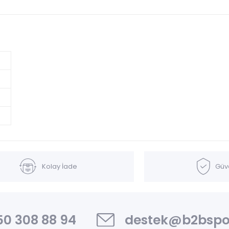
Kolay İade
Güve
0 308 88 94
destek@b2bspo