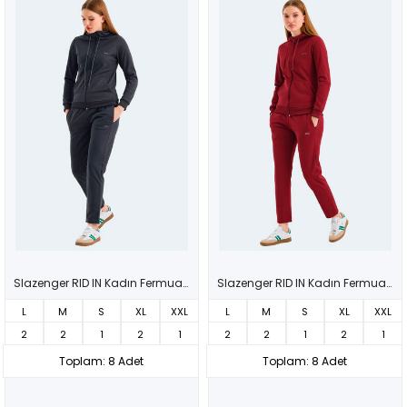
Slazenger RID IN Kadın Fermuarlı Kapüşonlu Cepli Koyu Gri Eşofman Takımı
Slazenger RID IN Kadın Fermuarlı Kapüşonlu Cepli Bordo Eşofman Takımı
L
M
S
XL
XXL
L
M
S
XL
XXL
2
2
1
2
1
2
2
1
2
1
Toplam: 8 Adet
Toplam: 8 Adet