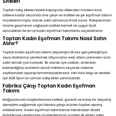
Siteleri
Toptan satış siteleri klasik kapüşonlu stillerden modern kısa
üstlere kadar sezonda öne çıkan en kaliteli ve şık eşofman takımı
modellerini toplu olarak satın almanıza fırsat sunar. Rakiplerinizin
önüne geçmenizi sağlayan kaliteli hizmet ve uygun fiyat
ayrıcalıkları ile en iyi kadın eşofman takımlarını seçebilirsiniz.
Toptan Kadın Eşofman Takımı Nasıl Satın
Alınır?
Toptan kadın eşofman takımı alışverişini ilk kez gerçekleştiriyor
veya stoklarınızı yenilemek istiyorsanız web sitesi üzerinden ürün
satın almak çok kolaydır. İlk olarak üye olabilir, ardından
belirlediğiniz ürünlerin asorti miktarını seçerek ödeme
sayfasından siparişi tamamlayabilirsiniz. Her türlü bilgi ve destek
için B2B Spor’un uzman satış ekibi yanınızdadır.
Fabrika Çıkışı Toptan Kadın Eşofman
Takımı
Mağazanızda müşterilerinize kaliteli, güvenli ve kolay bir alışveriş
deneyimi sağlamak için fabrika çıkışlı ürünleri toptan sipariş
edebilirsiniz. Kadın eşofman takımlarının fabrikadan direkt
tedarikçiye ulaştırması müşterilerinizin ürünleri ilk elden satın