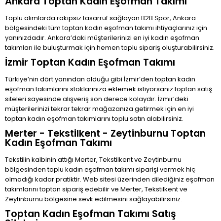
Ankara Toptan Kadın Eşofman Takımı
Toplu alımlarda rakipsiz tasarruf sağlayan B2B Spor, Ankara
bölgesindeki tüm toptan kadın eşofman takımı ihtiyaçlarınız için
yanınızdadır. Ankara’daki müşterilerinizi en iyi kadın eşofman
takımları ile buluşturmak için hemen toplu sipariş oluşturabilirsiniz.
İzmir Toptan Kadın Eşofman Takımı
Türkiye’nin dört yanından olduğu gibi İzmir’den toptan kadın
eşofman takımlarını stoklarınıza eklemek istiyorsanız toptan satış
siteleri sayesinde alışveriş son derece kolaydır. İzmir’deki
müşterilerinizi tekrar tekrar mağazanıza getirmek için en iyi
toptan kadın eşofman takımlarını toplu satın alabilirsiniz.
Merter - Tekstilkent - Zeytinburnu Toptan
Kadın Eşofman Takımı
Tekstilin kalbinin attığı Merter, Tekstilkent ve Zeytinburnu
bölgesinden toplu kadın eşofman takımı siparişi vermek hiç
olmadığı kadar pratiktir. Web sitesi üzerinden dilediğiniz eşofman
takımlarını toptan sipariş edebilir ve Merter, Tekstilkent ve
Zeytinburnu bölgesine sevk edilmesini sağlayabilirsiniz.
Toptan Kadın Eşofman Takımı Satış