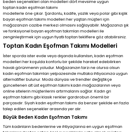
beden seçenekleri olan
modelleri dört mevsime uygun
toptan kadın eşofman takımı
modellerle öne çıkar. Şardonlu, kadife, yazlık veya polar gibi kışlık
bayan eşofman takımı modelleri her yaştan müşteri için
mağazanızın cazibe merkezi olmasını sağlayabilir. Mağazanızı şık
ve fonksiyonel bayan eşofman takımları modelleri ile
zenginleştirmek için uygun fiyatlı toptan tekliflere göz atabilirsiniz.
Toptan Kadın Eşofman Takımı Modelleri
İster sporda ister evde veya dışarıda kullanılsın, kadın eşofman
modelleri her koşulda konforlu bir şekilde hareket edebilirken
havalı görünmenin yoludur. Mağazanızın tarzı ne olursa olsun
kadın eşofman takımları yelpazesinde mutlaka ihtiyacınıza uygun
alternatifler bulunur. Moda dünyası ve trendler değiştikçe
güncellenen alt üst eşofman takımı kadın mağazalarının veya
online sitelerin müşterilerini artırmalarını sağlar. Kadın gri
eşofman takımı gibi klasik renkler gardırobun önemli bir
parçasıdır. Siyah kadın eşofman takımı da benzer şekilde en fazla
talep edilen seçenekler arasında yer alır.
Büyük Beden Kadın Eşofman Takımı
Tüm kadınların bedenlerine ve ihtiyaçlarına en uygun eşofman