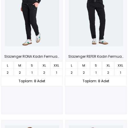
Slazenger RONA Kadın Fermuarlı Dik Yaka Cepli Siyah Eşofman Takımı
Slazenger REFER Kadın Fermuarlı Dik Yaka Cepli Siyah Eşofman Takımı
L
M
S
XL
XXL
L
M
S
XL
XXL
2
2
1
2
1
2
2
1
2
1
Toplam: 8 Adet
Toplam: 8 Adet