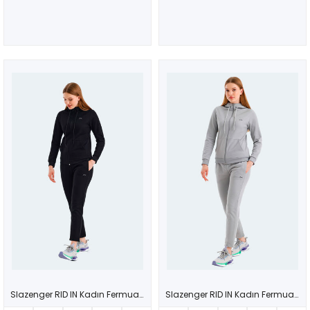
Slazenger RID IN Kadın Fermuarlı Kapüşonlu Cepli Siyah Eşofman Takımı
Slazenger RID IN Kadın Fermuarlı Kapüşonlu Cepli Gri Eşofman Takımı