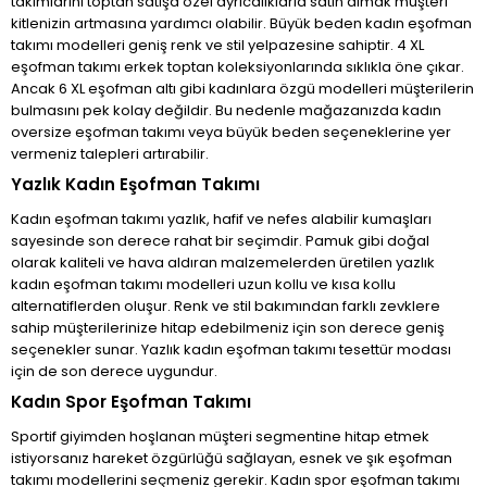
takımlarını toptan satışa özel ayrıcalıklarla satın almak müşteri
kitlenizin artmasına yardımcı olabilir. Büyük beden kadın eşofman
takımı modelleri geniş renk ve stil yelpazesine sahiptir. 4 XL
eşofman takımı erkek toptan koleksiyonlarında sıklıkla öne çıkar.
Ancak 6 XL eşofman altı gibi kadınlara özgü modelleri müşterilerin
bulmasını pek kolay değildir. Bu nedenle mağazanızda kadın
oversize eşofman takımı veya büyük beden seçeneklerine yer
vermeniz talepleri artırabilir.
Yazlık Kadın Eşofman Takımı
Kadın eşofman takımı yazlık, hafif ve nefes alabilir kumaşları
sayesinde son derece rahat bir seçimdir. Pamuk gibi doğal
olarak kaliteli ve hava aldıran malzemelerden üretilen yazlık
kadın eşofman takımı modelleri uzun kollu ve kısa kollu
alternatiflerden oluşur. Renk ve stil bakımından farklı zevklere
sahip müşterilerinize hitap edebilmeniz için son derece geniş
seçenekler sunar. Yazlık kadın eşofman takımı tesettür modası
için de son derece uygundur.
Kadın Spor Eşofman Takımı
Sportif giyimden hoşlanan müşteri segmentine hitap etmek
istiyorsanız hareket özgürlüğü sağlayan, esnek ve şık eşofman
takımı modellerini seçmeniz gerekir. Kadın spor eşofman takımı