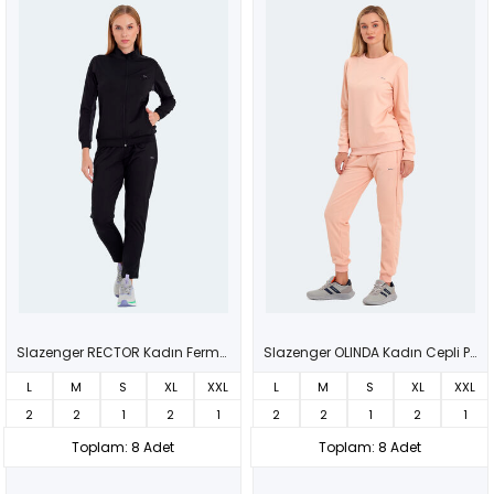
Slazenger RECTOR Kadın Fermuarlı Dik Yaka Cepli Siyah Eşofman Takımı
Slazenger OLINDA Kadın Cepli Pudra Eşofman Takımı
L
M
S
XL
XXL
L
M
S
XL
XXL
2
2
1
2
1
2
2
1
2
1
Toplam: 8 Adet
Toplam: 8 Adet