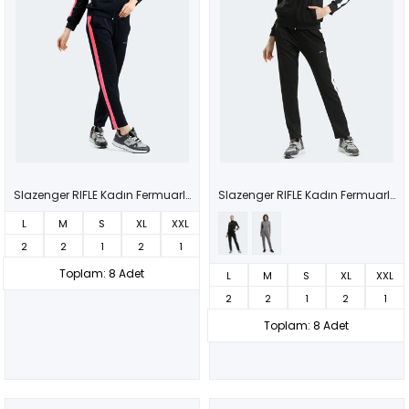
Slazenger RIFLE Kadın Fermuarlı Dik Yaka Cepli Lacivert Eşofman Takımı
Slazenger RIFLE Kadın Fermuarlı Dik Yaka Cepli Siyah Eşofman Takımı
L
M
S
XL
XXL
2
2
1
2
1
Toplam: 8 Adet
L
M
S
XL
XXL
2
2
1
2
1
Toplam: 8 Adet