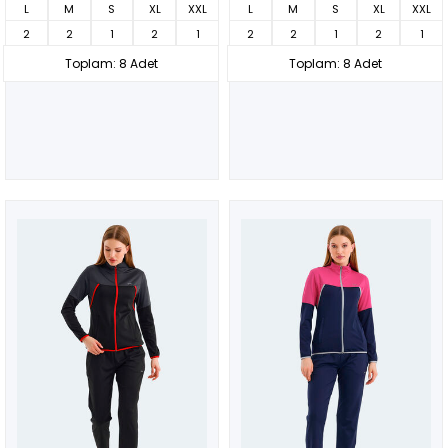
L
M
S
XL
XXL
L
M
S
XL
XXL
2
2
1
2
1
2
2
1
2
1
Toplam: 8 Adet
Toplam: 8 Adet