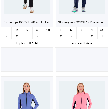
Slazenger ROCKSTAR Kadın Fermuarlı Dik Yaka Cepli Siyah Eşofman Takımı
Slazenger ROCKSTAR Kadın Fermuarlı Dik Yaka Cepli Lacivert Eşofman Takımı
L
M
S
XL
XXL
L
M
S
XL
XXL
2
2
1
2
1
2
2
1
2
1
Toplam: 8 Adet
Toplam: 8 Adet