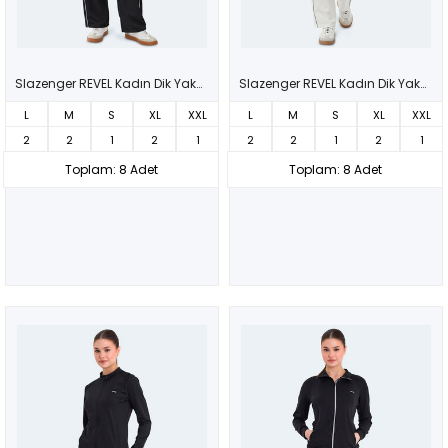
Slazenger REVEL Kadın Dik Yaka Fermuarlı Siyah Eşofman Takımı
Slazenger REVEL Kadın Dik Yaka Fermuarlı Kemik Eşofman Takımı
L
M
S
XL
XXL
L
M
S
XL
XXL
2
2
1
2
1
2
2
1
2
1
Toplam: 8 Adet
Toplam: 8 Adet