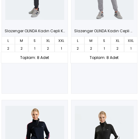
Slazenger OLINDA Kadın Cepli Koyu Gri Eşofman Takımı
Slazenger OLINDA Kadın Cepli Gri Eşofman Takımı
L
M
S
XL
XXL
L
M
S
XL
XXL
2
2
1
2
1
2
2
1
2
1
Toplam: 8 Adet
Toplam: 8 Adet