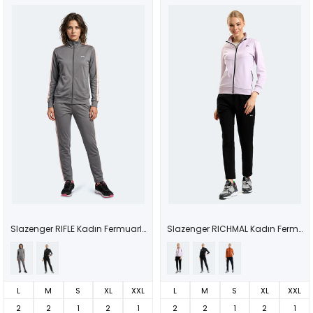
Slazenger RIFLE Kadın Fermuarlı Dik Yaka Cepli Koyu Gri Eşofman Takımı
Slazenger RICHMAL Kadın Fermuarlı Dik Yaka Cepli Lila Eşofman Takımı
L
M
S
XL
XXL
L
M
S
XL
XXL
2
2
1
2
1
2
2
1
2
1