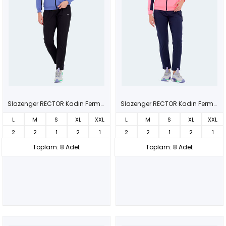
Slazenger RECTOR Kadın Fermuarlı Dik Yaka Cepli Mor Eşofman Takımı
Slazenger RECTOR Kadın Fermuarlı Dik Yaka Cepli Fuşya Eşofman Takımı
L
M
S
XL
XXL
L
M
S
XL
XXL
2
2
1
2
1
2
2
1
2
1
Toplam: 8 Adet
Toplam: 8 Adet