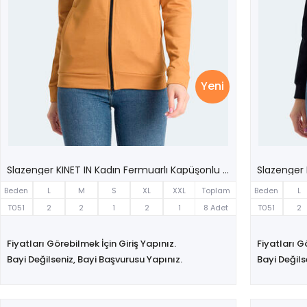
Yeni
Slazenger KINET IN Kadın Fermuarlı Kapüşonlu Cepli Kiremit Sweatshırt
Beden
L
M
S
XL
XXL
Toplam
Beden
L
T051
2
2
1
2
1
8 Adet
T051
2
Fiyatları Görebilmek İçin Giriş Yapınız.
Fiyatları G
Bayi Değilseniz, Bayi Başvurusu Yapınız.
Bayi Değils