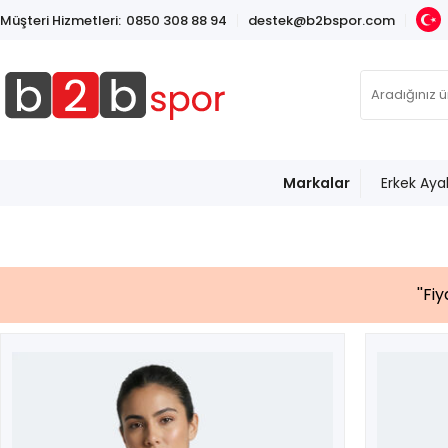
Müşteri Hizmetleri:
0850 308 88 94
destek@b2bspor.com
Markalar
Erkek Aya
''Fi