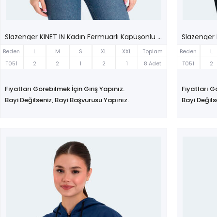
Slazenger KINET IN Kadın Fermuarlı Kapüşonlu Cepli Bej Sweatshırt
Beden
L
M
S
XL
XXL
Toplam
Beden
L
T051
2
2
1
2
1
8 Adet
T051
2
Fiyatları Görebilmek İçin Giriş Yapınız.
Fiyatları G
Bayi Değilseniz, Bayi Başvurusu Yapınız.
Bayi Değils