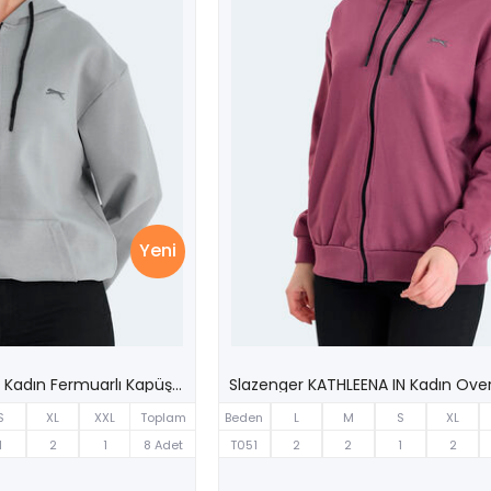
Yeni
Slazenger KIMBERLEY IN Kadın Fermuarlı Kapüşonlu Cepli Gri Sweatshırt
S
XL
XXL
Toplam
Beden
L
M
S
XL
1
2
1
8 Adet
T051
2
2
1
2