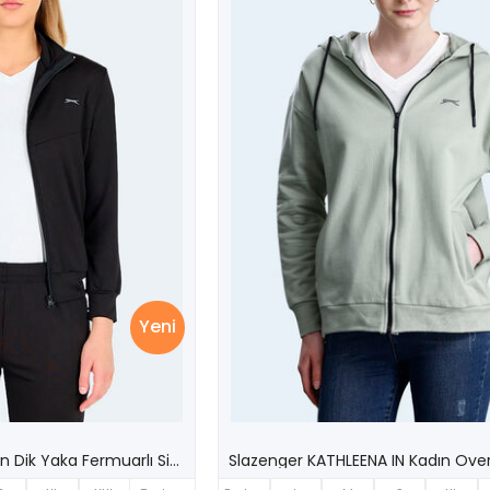
Yeni
Slazenger REVOLT Kadın Dik Yaka Fermuarlı Siyah Sweatshırt