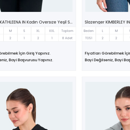
Slazenger KATHLEENA IN Kadın Oversıze Yeşil Sweatshırt
M
S
XL
XXL
Toplam
Beden
L
M
2
1
2
1
8 Adet
T051
2
2
örebilmek İçin Giriş Yapınız.
Fiyatları Görebilmek İçin
eniz, Bayi Başvurusu Yapınız.
Bayi Değilseniz, Bayi Ba