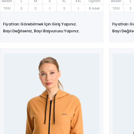
Beden
L
M
S
XL
XXL
Toplam
Beden
L
T051
2
2
1
2
1
8 Adet
T051
2
Fiyatları Görebilmek İçin Giriş Yapınız.
Fiyatları G
Bayi Değilseniz, Bayi Başvurusu Yapınız.
Bayi Değils