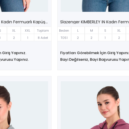
Slazenger KIMBERLEY IN Kadın Fermuarlı Kapüşonlu Cepli Lacivert Sweatshırt
S
XL
XXL
Toplam
Beden
L
M
S
XL
1
2
1
8 Adet
T051
2
2
1
2
 Giriş Yapınız.
Fiyatları Görebilmek İçin Giriş Yapını
şvurusu Yapınız.
Bayi Değilseniz, Bayi Başvurusu Yapın