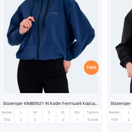
Yeni
Slazenger KIMBERLEY IN Kadın Fermuarlı Kapüşonlu Cepli Indigo Sweatshırt
Beden
L
M
S
XL
XXL
Toplam
Beden
L
T051
2
2
1
2
1
8 Adet
T051
2