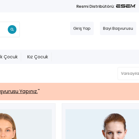
Resmi Distribütörü:
Giriş Yap
Bayi Başvurusu
ek Çocuk
Kız Çocuk
şvurusu Yapınız.
''