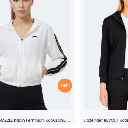
Yeni
Slazenger RAZZLE Kadın Fermuarlı Kapüşonlu Cepli Ekru Sweatshırt