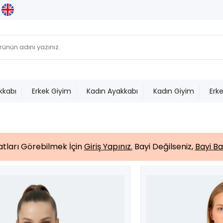
kkabı
Erkek Giyim
Kadın Ayakkabı
Kadın Giyim
Erk
yatları Görebilmek İçin
Giriş Yapınız.
Bayi Değilseniz,
Bayi Ba