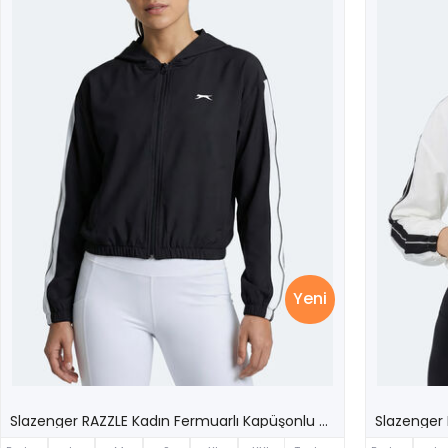
Yeni
Slazenger RAZZLE Kadın Fermuarlı Kapüşonlu Cepli Siyah Sweatshırt