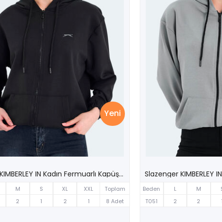
Yeni
Slazenger KIMBERLEY IN Kadın Fermuarlı Kapüşonlu Cepli Siyah Sweatshırt
M
S
XL
XXL
Toplam
Beden
L
M
2
1
2
1
8 Adet
T051
2
2