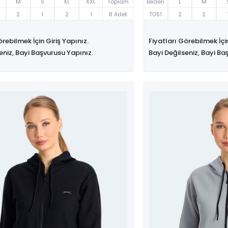
M
S
XL
XXL
Toplam
Beden
L
M
2
1
2
1
8 Adet
T051
2
2
örebilmek İçin Giriş Yapınız.
Fiyatları Görebilmek İçin
eniz, Bayi Başvurusu Yapınız.
Bayi Değilseniz, Bayi Ba