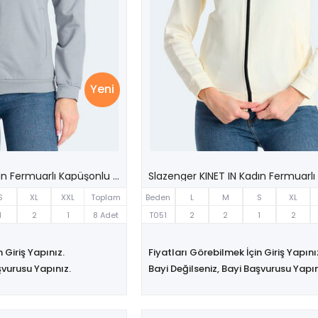
Yeni
Slazenger KINET IN Kadın Fermuarlı Kapüşonlu Cepli Gri Sweatshırt
S
XL
XXL
Toplam
Beden
L
M
S
XL
1
2
1
8 Adet
T051
2
2
1
2
 Giriş Yapınız.
Fiyatları Görebilmek İçin Giriş Yapını
şvurusu Yapınız.
Bayi Değilseniz, Bayi Başvurusu Yapın