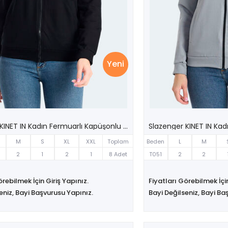
Yeni
Slazenger KINET IN Kadın Fermuarlı Kapüşonlu Cepli Siyah Sweatshırt
M
S
XL
XXL
Toplam
Beden
L
M
2
1
2
1
8 Adet
T051
2
2
örebilmek İçin Giriş Yapınız.
Fiyatları Görebilmek İçin
eniz, Bayi Başvurusu Yapınız.
Bayi Değilseniz, Bayi Ba