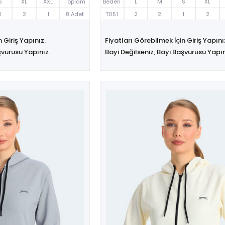
S
XL
XXL
Toplam
Beden
L
M
S
XL
1
2
1
8 Adet
T051
2
2
1
2
 Giriş Yapınız.
Fiyatları Görebilmek İçin Giriş Yapını
şvurusu Yapınız.
Bayi Değilseniz, Bayi Başvurusu Yapın