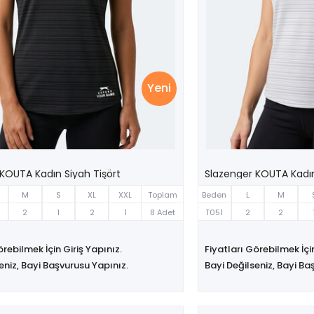
Yeni
KOUTA Kadın Siyah Tişört
Slazenger KOUTA Kadın
M
S
XL
XXL
Toplam
Beden
L
M
2
1
2
1
8 Adet
T051
2
2
örebilmek İçin Giriş Yapınız.
Fiyatları Görebilmek İçin
eniz, Bayi Başvurusu Yapınız.
Bayi Değilseniz, Bayi Ba