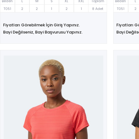
Beden
L
M
S
XL
XXL
Toplam
Beden
L
T051
2
2
1
2
1
8 Adet
T051
2
Fiyatları Görebilmek İçin Giriş Yapınız.
Fiyatları G
Bayi Değilseniz, Bayi Başvurusu Yapınız.
Bayi Değils