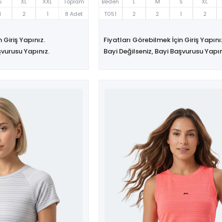
S
XL
XXL
Toplam
Beden
L
M
S
XL
1
2
1
8 Adet
T051
2
2
1
2
 Giriş Yapınız.
Fiyatları Görebilmek İçin Giriş Yapını
şvurusu Yapınız.
Bayi Değilseniz, Bayi Başvurusu Yapın