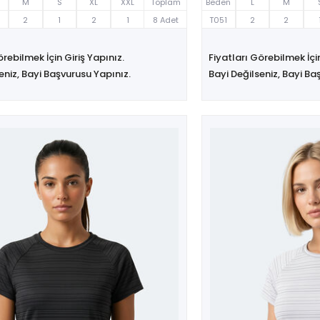
M
S
XL
XXL
Toplam
Beden
L
M
2
1
2
1
8 Adet
T051
2
2
örebilmek İçin Giriş Yapınız.
Fiyatları Görebilmek İçin
eniz, Bayi Başvurusu Yapınız.
Bayi Değilseniz, Bayi Ba