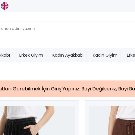
kkabı
Erkek Giyim
Kadın Ayakkabı
Kadın Giyim
Erk
yatları Görebilmek İçin
Giriş Yapınız.
Bayi Değilseniz,
Bayi Ba