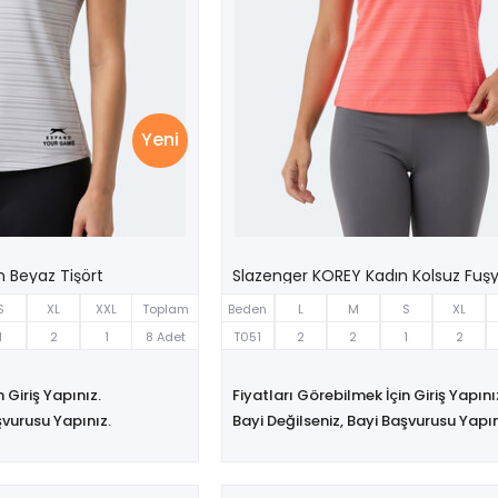
Yeni
 Beyaz Tişört
Slazenger KOREY Kadın Kolsuz Fuşy
S
XL
XXL
Toplam
Beden
L
M
S
XL
1
2
1
8 Adet
T051
2
2
1
2
 Giriş Yapınız.
Fiyatları Görebilmek İçin Giriş Yapını
şvurusu Yapınız.
Bayi Değilseniz, Bayi Başvurusu Yapın