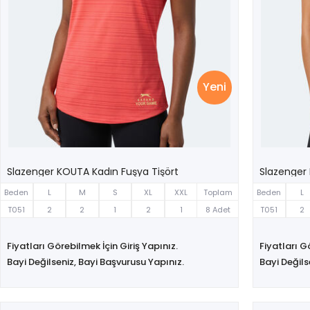
Yeni
Slazenger KOUTA Kadın Fuşya Tişört
Slazenger 
Beden
L
M
S
XL
XXL
Toplam
Beden
L
T051
2
2
1
2
1
8 Adet
T051
2
Fiyatları Görebilmek İçin Giriş Yapınız.
Fiyatları G
Bayi Değilseniz, Bayi Başvurusu Yapınız.
Bayi Değils