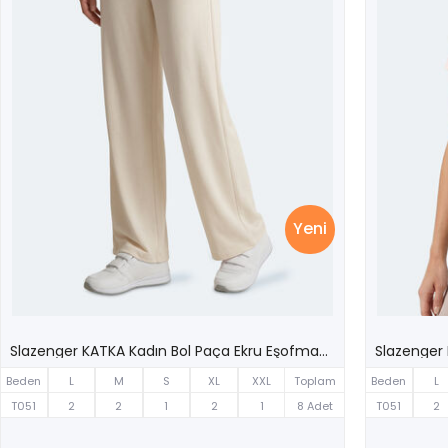
Yeni
Slazenger KATKA Kadın Bol Paça Ekru Eşofman Altı
Beden
L
M
S
XL
XXL
Toplam
Beden
L
T051
2
2
1
2
1
8 Adet
T051
2