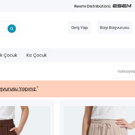
Resmi Distribütörü:
Giriş Yap
Bayi Başvurusu
ek Çocuk
Kız Çocuk
şvurusu Yapınız.
''