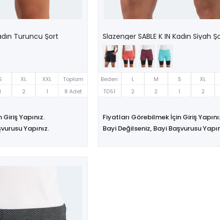
adın Turuncu Şort
Slazenger SABLE K IN Kadın Siyah Ş
S
XL
XXL
Toplam
Beden
L
M
S
XL
1
2
1
8 Adet
T051
2
2
1
2
 Giriş Yapınız.
Fiyatları Görebilmek İçin Giriş Yapını
şvurusu Yapınız.
Bayi Değilseniz, Bayi Başvurusu Yapın