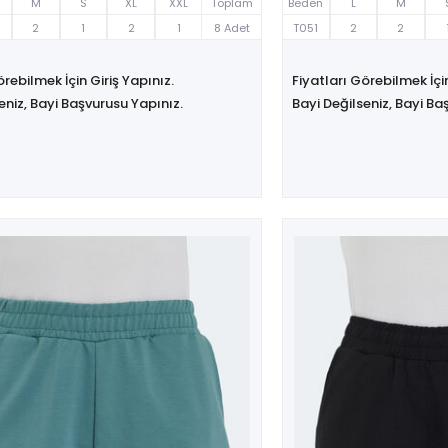
M
S
XL
XXL
Toplam
Beden
L
M
2
1
2
1
8 Adet
T051
2
2
örebilmek İçin Giriş Yapınız.
Fiyatları Görebilmek İçin
eniz, Bayi Başvurusu Yapınız.
Bayi Değilseniz, Bayi Ba