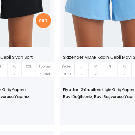
Yeni
Cepli Siyah Şort
Slazenger VIDAR Kadın Cepli Mavi Ş
S
XL
XXL
Toplam
Beden
L
M
S
XL
1
2
1
8 Adet
T051
2
2
1
2
 Giriş Yapınız.
Fiyatları Görebilmek İçin Giriş Yapını
şvurusu Yapınız.
Bayi Değilseniz, Bayi Başvurusu Yapın