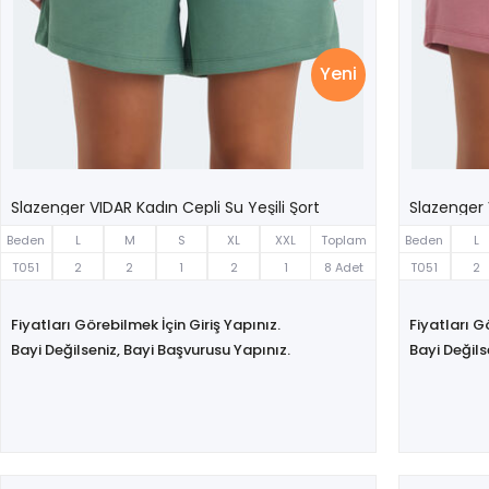
Yeni
Slazenger VIDAR Kadın Cepli Su Yeşili Şort
Slazenger 
Beden
L
M
S
XL
XXL
Toplam
Beden
L
T051
2
2
1
2
1
8 Adet
T051
2
Fiyatları Görebilmek İçin Giriş Yapınız.
Fiyatları G
Bayi Değilseniz, Bayi Başvurusu Yapınız.
Bayi Değils