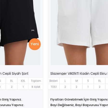
Yeni
n Cepli Siyah Şort
Slazenger VIKENTI Kadın Cepli Ekru 
S
XL
XXL
Toplam
Beden
L
M
S
XL
1
2
1
8 Adet
T051
2
2
1
2
 Giriş Yapınız.
Fiyatları Görebilmek İçin Giriş Yapını
şvurusu Yapınız.
Bayi Değilseniz, Bayi Başvurusu Yapın