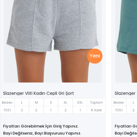
Yeni
Slazenger VIXI Kadın Cepli Gri Şort
Slazenger V
Beden
L
M
S
XL
XXL
Toplam
Beden
L
T051
2
2
1
2
1
8 Adet
T051
2
Fiyatları Görebilmek İçin Giriş Yapınız.
Fiyatları G
Bayi Değilseniz, Bayi Başvurusu Yapınız.
Bayi Değils