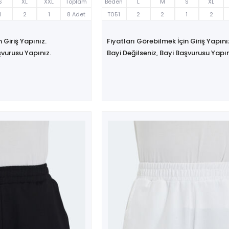
S
XL
XXL
Toplam
Beden
L
M
S
XL
1
2
1
8 Adet
T051
2
2
1
2
 Giriş Yapınız.
Fiyatları Görebilmek İçin Giriş Yapını
şvurusu Yapınız.
Bayi Değilseniz, Bayi Başvurusu Yapın