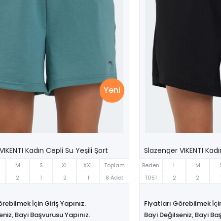
Yeni
IKENTI Kadın Cepli Su Yeşili Şort
Slazenger VIKENTI Kadı
M
S
XL
XXL
Toplam
Beden
L
M
2
1
2
1
8 Adet
T051
2
2
örebilmek İçin Giriş Yapınız.
Fiyatları Görebilmek İçin
eniz, Bayi Başvurusu Yapınız.
Bayi Değilseniz, Bayi Ba