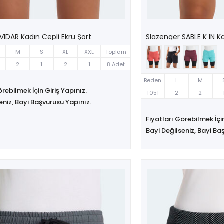
VIDAR Kadın Cepli Ekru Şort
Slazenger SABLE K IN K
M
S
XL
XXL
Toplam
2
1
2
1
8 Adet
Beden
L
M
örebilmek İçin Giriş Yapınız.
T051
2
2
eniz, Bayi Başvurusu Yapınız.
Fiyatları Görebilmek İçin
Bayi Değilseniz, Bayi Ba