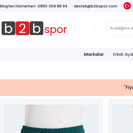
Müşteri Hizmetleri:
0850 308 88 94
destek@b2bspor.com
Markalar
Erkek Aya
''Fi