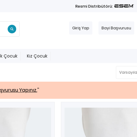
Resmi Distribütörü:
Giriş Yap
Bayi Başvurusu
ek Çocuk
Kız Çocuk
şvurusu Yapınız.
''