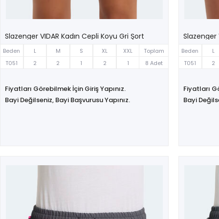
Slazenger VIDAR Kadın Cepli Koyu Gri Şort
Slazenger 
Beden
L
M
S
XL
XXL
Toplam
Beden
L
T051
2
2
1
2
1
8 Adet
T051
2
Fiyatları Görebilmek İçin Giriş Yapınız.
Fiyatları G
Bayi Değilseniz, Bayi Başvurusu Yapınız.
Bayi Değils