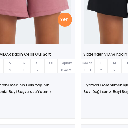
Yeni
VIDAR Kadın Cepli Gül Şort
Slazenger VIDAR Kadın 
M
S
XL
XXL
Toplam
Beden
L
M
2
1
2
1
8 Adet
T051
2
2
örebilmek İçin Giriş Yapınız.
Fiyatları Görebilmek İçin
eniz, Bayi Başvurusu Yapınız.
Bayi Değilseniz, Bayi Ba