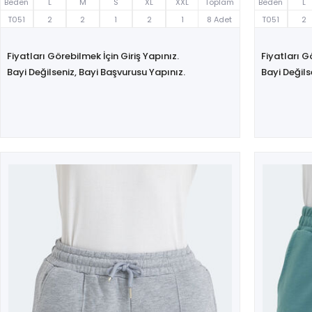
Beden
L
M
S
XL
XXL
Toplam
Beden
L
T051
2
2
1
2
1
8 Adet
T051
2
Fiyatları Görebilmek İçin Giriş Yapınız.
Fiyatları G
Bayi Değilseniz, Bayi Başvurusu Yapınız.
Bayi Değils