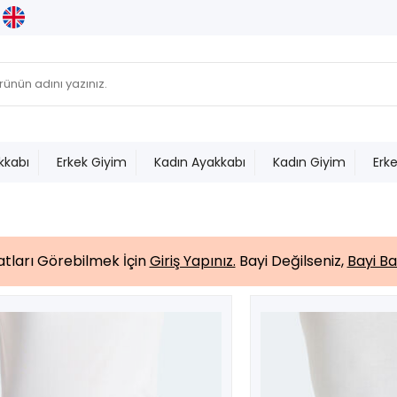
kkabı
Erkek Giyim
Kadın Ayakkabı
Kadın Giyim
Erk
yatları Görebilmek İçin
Giriş Yapınız.
Bayi Değilseniz,
Bayi Ba