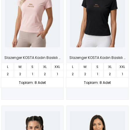
Slazenger KOSTA Kadın Baskılı Açık Pembe Tişört
Slazenger KOSTA Kadın Baskılı Siyah Tişört
L
M
S
XL
XXL
L
M
S
XL
XXL
2
2
1
2
1
2
2
1
2
1
Toplam: 8 Adet
Toplam: 8 Adet