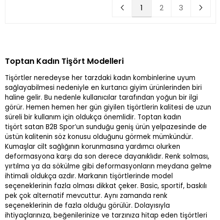
1
2
3
Toptan Kadın Tişört Modelleri
Tişörtler neredeyse her tarzdaki kadın kombinlerine uyum
sağlayabilmesi nedeniyle en kurtarıcı giyim ürünlerinden biri
haline gelir. Bu nedenle kullanıcılar tarafından yoğun bir ilgi
görür. Hemen hemen her gün giyilen tişörtlerin kalitesi de uzun
süreli bir kullanım için oldukça önemlidir. Toptan kadın
tişört satan B2B Spor’un sunduğu geniş ürün yelpazesinde de
üstün kalitenin söz konusu olduğunu görmek mümkündür.
Kumaşlar cilt sağlığının korunmasına yardımcı olurken
deformasyona karşı da son derece dayanıklıdır. Renk solması,
yırtılma ya da sökülme gibi deformasyonların meydana gelme
ihtimali oldukça azdır. Markanın tişörtlerinde model
seçeneklerinin fazla olması dikkat çeker. Basic, sportif, baskılı
pek çok alternatif mevcuttur. Aynı zamanda renk
seçeneklerinin de fazla olduğu görülür. Dolayısıyla
ihtiyaçlarınıza, beğenilerinize ve tarzınıza hitap eden tişörtleri