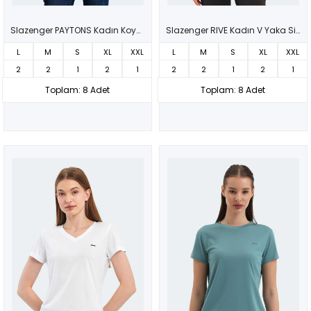
Slazenger PAYTONS Kadın Koyu Gri Tişört
Slazenger RIVE Kadın V Yaka Siyah Tişört
L
M
S
XL
XXL
L
M
S
XL
XXL
2
2
1
2
1
2
2
1
2
1
Toplam: 8 Adet
Toplam: 8 Adet