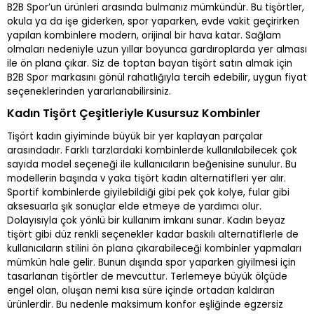
B2B Spor’un ürünleri arasında bulmanız mümkündür. Bu tişörtler,
okula ya da işe giderken, spor yaparken, evde vakit geçirirken
yapılan kombinlere modern, orijinal bir hava katar. Sağlam
olmaları nedeniyle uzun yıllar boyunca gardıroplarda yer alması
ile ön plana çıkar. Siz de toptan bayan tişört satın almak için
B2B Spor markasını gönül rahatlığıyla tercih edebilir, uygun fiyat
seçeneklerinden yararlanabilirsiniz.
Kadın Tişört Çeşitleriyle Kusursuz Kombinler
Tişört kadın giyiminde büyük bir yer kaplayan parçalar
arasındadır. Farklı tarzlardaki kombinlerde kullanılabilecek çok
sayıda model seçeneği ile kullanıcıların beğenisine sunulur. Bu
modellerin başında v yaka tişört kadın alternatifleri yer alır.
Sportif kombinlerde giyilebildiği gibi pek çok kolye, fular gibi
aksesuarla şık sonuçlar elde etmeye de yardımcı olur.
Dolayısıyla çok yönlü bir kullanım imkanı sunar. Kadın beyaz
tişört gibi düz renkli seçenekler kadar baskılı alternatiflerle de
kullanıcıların stilini ön plana çıkarabileceği kombinler yapmaları
mümkün hale gelir. Bunun dışında spor yaparken giyilmesi için
tasarlanan tişörtler de mevcuttur. Terlemeye büyük ölçüde
engel olan, oluşan nemi kısa süre içinde ortadan kaldıran
ürünlerdir. Bu nedenle maksimum konfor eşliğinde egzersiz