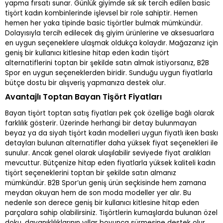
yapma fırsatı sunar. Günlük giyimde sık sık tercih edilen basic
tişört kadın kombinlerinde işlevsel bir role sahiptir. Hemen
hemen her yaka tipinde basic tişörtler bulmak mümkündür.
Dolayısıyla tercih edilecek dış giyim ürünlerine ve aksesuarlara
en uygun seçeneklere ulaşmak oldukça kolaydır. Mağazanız için
geniş bir kullanıcı kitlesine hitap eden kadın tişört
alternatiflerini toptan bir şekilde satın almak istiyorsanız, B2B
Spor en uygun seçeneklerden biridir. Sunduğu uygun fiyatlarla
bütçe dostu bir alışveriş yapmanıza destek olur.
Avantajlı Toptan Bayan Tişört Fiyatları
Bayan tişört toptan satış fiyatları pek çok özelliğe bağlı olarak
farklılık gösterir. Üzerinde herhangi bir detay bulunmayan
beyaz ya da siyah tişört kadın modelleri uygun fiyatlı iken baskı
detayları bulunan alternatifler daha yüksek fiyat seçenekleri ile
sunulur. Ancak genel olarak ulaşılabilir seviyede fiyat aralıkları
mevcuttur. Bütçenize hitap eden fiyatlarla yüksek kaliteli kadın
tişört seçeneklerini toptan bir şekilde satın almanız
mümkündür. B2B Spor’un geniş ürün seçkisinde hem zamana
meydan okuyan hem de son moda modeller yer alır. Bu
nedenle son derece geniş bir kullanıcı kitlesine hitap eden
parçalara sahip olabilirsiniz. Tişörtlerin kumaşlarda bulunan özel
doku, dayanıklılıklarının yıllar boyunca sürmesine destek olur.