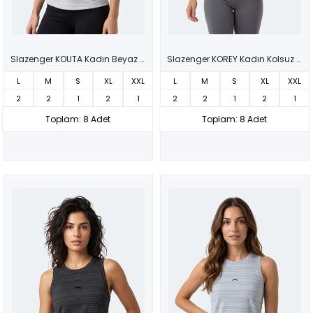
Slazenger KOUTA Kadın Beyaz Tişört
Slazenger KOREY Kadın Kolsuz Fuşya Tişört
L
M
S
XL
XXL
L
M
S
XL
XXL
2
2
1
2
1
2
2
1
2
1
Toplam: 8 Adet
Toplam: 8 Adet