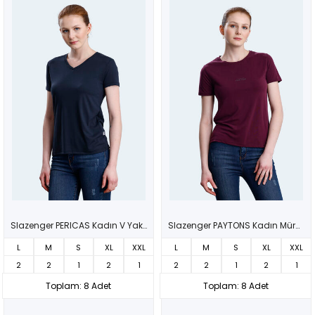
Slazenger PERICAS Kadın V Yaka Koyu Gri Tişört
Slazenger PAYTONS Kadın Mürdüm Tişört
L
M
S
XL
XXL
L
M
S
XL
XXL
2
2
1
2
1
2
2
1
2
1
Toplam: 8 Adet
Toplam: 8 Adet