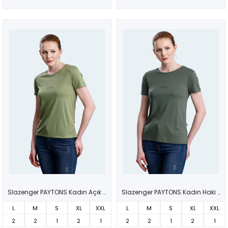
Slazenger PAYTONS Kadın Açık Yeşil Tişört
Slazenger PAYTONS Kadın Haki Tişört
L
M
S
XL
XXL
L
M
S
XL
XXL
2
2
1
2
1
2
2
1
2
1