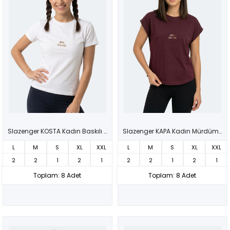
Slazenger KOSTA Kadın Baskılı Ekru Tişört
Slazenger KAPA Kadın Mürdüm Tişört
L
M
S
XL
XXL
L
M
S
XL
XXL
2
2
1
2
1
2
2
1
2
1
Toplam: 8 Adet
Toplam: 8 Adet