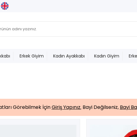
kkabı
Erkek Giyim
Kadın Ayakkabı
Kadın Giyim
Erk
yatları Görebilmek İçin
Giriş Yapınız.
Bayi Değilseniz,
Bayi Ba