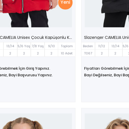
Yeni
Slazenger CAMELIA Unisex Çocuk Kapüşonlu Kırmızı Mont & Kaban
2
13/14
5/6 Yaş
7/8 Yaş
9/10
Toplam
Beden
11/12
13/14
5/6
Yaş
Yaş
Yaş
Yaş
2
2
2
2
10 Adet
T067
2
2
örebilmek İçin Giriş Yapınız.
Fiyatları Görebilmek İçin
eniz, Bayi Başvurusu Yapınız.
Bayi Değilseniz, Bayi Ba