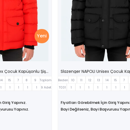
Yeni
Slazenger NAPOLI Unisex Çocuk Kapüşonlu Şişme Kırmızı Mont & Kaban
14
15
7
8
9
Toplam
Beden
10
11
12
13
14
15
7
1
1
1
1
1
9 Adet
T031
1
1
1
1
1
1
1
 Giriş Yapınız.
Fiyatları Görebilmek İçin Giriş Yapını
şvurusu Yapınız.
Bayi Değilseniz, Bayi Başvurusu Yapın