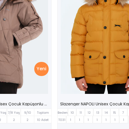
Yeni
Slazenger CAMRON Unisex Çocuk Kapüşonlu Şişme Bej Mont & Kaban
 Yaş
7/8 Yaş
9/10
Toplam
Beden
10
11
12
13
14
15
7
Yaş
2
2
2
10 Adet
T031
1
1
1
1
1
1
1