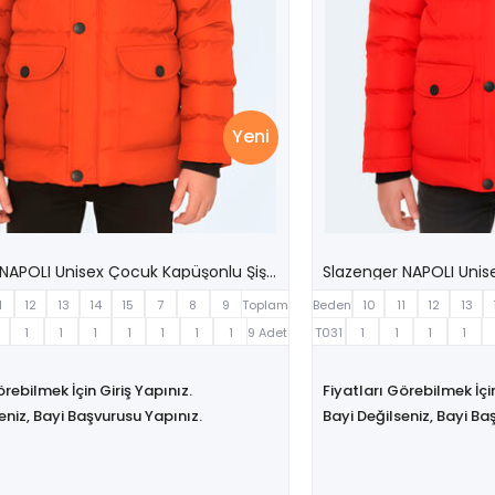
Yeni
Slazenger NAPOLI Unisex Çocuk Kapüşonlu Şişme Kiremit Mont & Kaban
1
12
13
14
15
7
8
9
Toplam
Beden
10
11
12
13
1
1
1
1
1
1
1
9 Adet
T031
1
1
1
1
örebilmek İçin Giriş Yapınız.
Fiyatları Görebilmek İçin
eniz, Bayi Başvurusu Yapınız.
Bayi Değilseniz, Bayi Ba