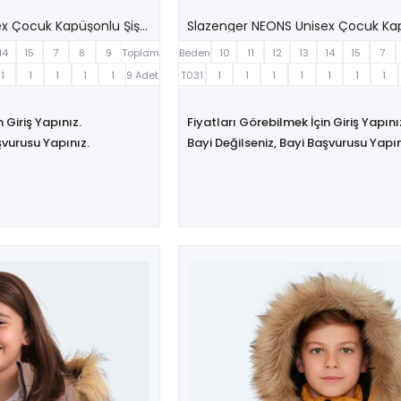
Slazenger NEONS Unisex Çocuk Kapüşonlu Şişme Kırmızı Mont & Kaban
14
15
7
8
9
Toplam
Beden
10
11
12
13
14
15
7
1
1
1
1
1
9 Adet
T031
1
1
1
1
1
1
1
 Giriş Yapınız.
Fiyatları Görebilmek İçin Giriş Yapını
şvurusu Yapınız.
Bayi Değilseniz, Bayi Başvurusu Yapın