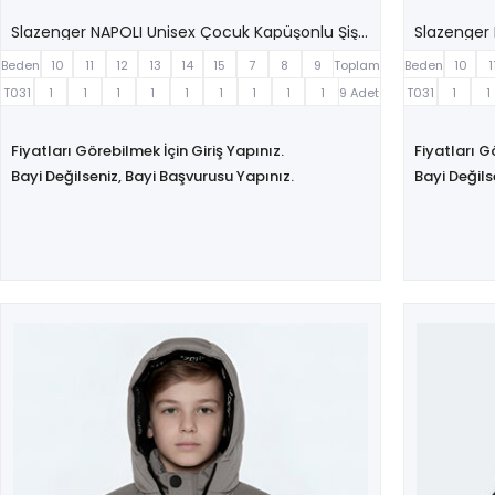
Slazenger NAPOLI Unisex Çocuk Kapüşonlu Şişme Gri Mont & Kaban
Beden
10
11
12
13
14
15
7
8
9
Toplam
Beden
10
1
T031
1
1
1
1
1
1
1
1
1
9 Adet
T031
1
1
Fiyatları Görebilmek İçin Giriş Yapınız.
Fiyatları G
Bayi Değilseniz, Bayi Başvurusu Yapınız.
Bayi Değils