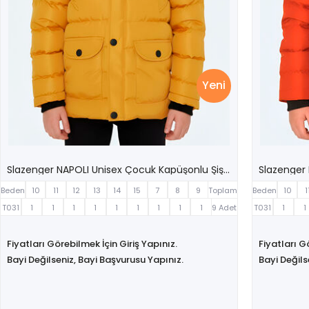
Yeni
Slazenger NAPOLI Unisex Çocuk Kapüşonlu Şişme Sarı Mont & Kaban
Beden
10
11
12
13
14
15
7
8
9
Toplam
Beden
10
1
T031
1
1
1
1
1
1
1
1
1
9 Adet
T031
1
1
Fiyatları Görebilmek İçin Giriş Yapınız.
Fiyatları G
Bayi Değilseniz, Bayi Başvurusu Yapınız.
Bayi Değils