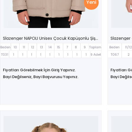
Yeni
Slazenger NAPOLI Unisex Çocuk Kapüşonlu Şişme Taş Gri Mont & Kaban
Beden
10
11
12
13
14
15
7
8
9
Toplam
Beden
11/1
Yaş
T031
1
1
1
1
1
1
1
1
1
9 Adet
T067
2
Fiyatları Görebilmek İçin Giriş Yapınız.
Fiyatları G
Bayi Değilseniz, Bayi Başvurusu Yapınız.
Bayi Değils