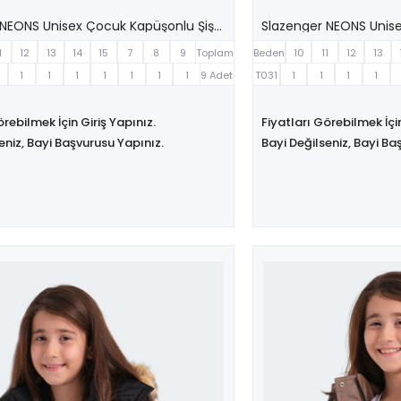
Slazenger NEONS Unisex Çocuk Kapüşonlu Şişme Sarı Mont & Kaban
1
12
13
14
15
7
8
9
Toplam
Beden
10
11
12
13
1
1
1
1
1
1
1
9 Adet
T031
1
1
1
1
örebilmek İçin Giriş Yapınız.
Fiyatları Görebilmek İçin
eniz, Bayi Başvurusu Yapınız.
Bayi Değilseniz, Bayi Ba