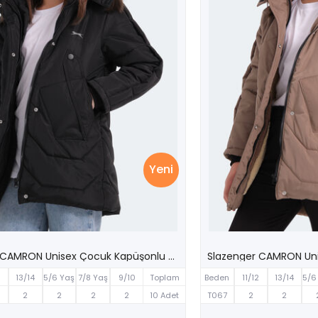
Yeni
Slazenger CAMRON Unisex Çocuk Kapüşonlu Şişme Siyah Mont & Kaban
2
13/14
5/6 Yaş
7/8 Yaş
9/10
Toplam
Beden
11/12
13/14
5/6
Yaş
Yaş
Yaş
Yaş
2
2
2
2
10 Adet
T067
2
2