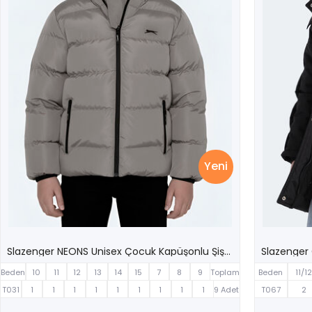
Yeni
Slazenger NEONS Unisex Çocuk Kapüşonlu Şişme Taş Gri Mont & Kaban
Beden
10
11
12
13
14
15
7
8
9
Toplam
Beden
11/1
Yaş
T031
1
1
1
1
1
1
1
1
1
9 Adet
T067
2