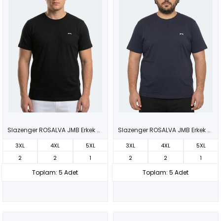
Slazenger ROSALVA JMB Erkek Büyük Beden Siyah Tişört
Slazenger ROSALVA JMB Erkek Büyük Beden Lacivert Tişört
3XL
4XL
5XL
3XL
4XL
5XL
2
2
1
2
2
1
Toplam: 5 Adet
Toplam: 5 Adet