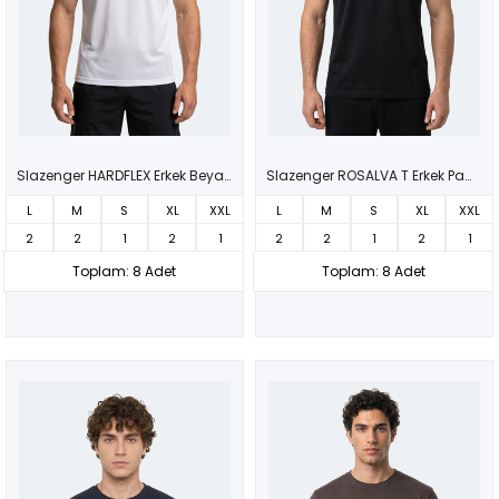
Slazenger HARDFLEX Erkek Beyaz Tişört
Slazenger ROSALVA T Erkek Pamuklu Siyah Tişört
L
M
S
XL
XXL
L
M
S
XL
XXL
2
2
1
2
1
2
2
1
2
1
Toplam: 8 Adet
Toplam: 8 Adet