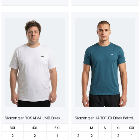
Slazenger ROSALVA JMB Erkek Büyük Beden Beyaz Tişört
Slazenger HARDFLEX Erkek Petrol Tişört
3XL
4XL
5XL
L
M
S
XL
XXL
2
2
1
2
2
1
2
1