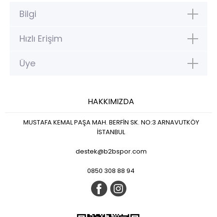
Bilgi
Hızlı Erişim
Üye
HAKKIMIZDA
MUSTAFA KEMAL PAŞA MAH. BERFİN SK. NO:3 ARNAVUTKÖY
İSTANBUL
destek@b2bspor.com
0850 308 88 94