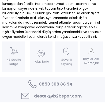
kumaşlardan üretilir. Her amaca hizmet eden tasarımları ve
kumaşları sayesinde erkek toptan tişört ürünleri birçok
kullanıcısıyla buluşur. Bunlar gibi farklı özellikler ise erkek tişört
fiyatları üzerinde etkili olur. Aynı zamanda erkek tişört
markaları da fiyat üzerindeki temel etkenler arasında yerini alır.
İndirim ve kampanya dönemlerini takip ederek toptan erkek
tişört fiyatları üzerindeki düşüşlerden yararlanabilir ve tarzınıza
uygun modelleri satın alarak kendi mağazanıza koyabilirsiniz.
Bayiye Özel
Güvenli
48 Saatte
Kolay İade
Avantajlar
Alışveriş
Kargo
0850 308 88 94
destek@b2bspor.com