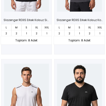
Slazenger REXIS Erkek Kolsuz Siyah Tişört
Slazenger REXIS Erkek Kolsuz Koyu Gri Tişört
L
M
S
XL
XXL
L
M
S
XL
XXL
2
2
1
2
1
2
2
1
2
1
Toplam: 8 Adet
Toplam: 8 Adet