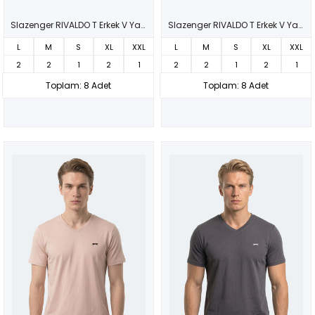
Slazenger RIVALDO T Erkek V Yaka Koyu Kahve Tişört
Slazenger RIVALDO T Erkek V Yaka Vizon Tişört
L
M
S
XL
XXL
L
M
S
XL
XXL
2
2
1
2
1
2
2
1
2
1
Toplam: 8 Adet
Toplam: 8 Adet