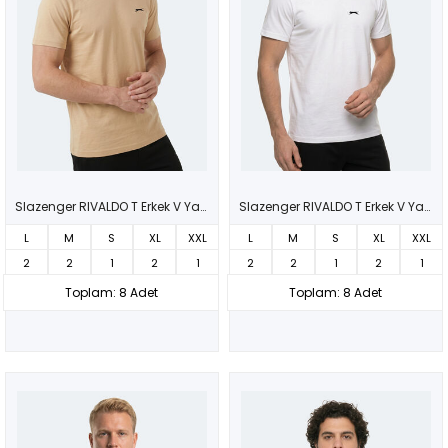
Slazenger RIVALDO T Erkek V Yaka Bej Tişört
Slazenger RIVALDO T Erkek V Yaka Beyaz Tişört
L
M
S
XL
XXL
L
M
S
XL
XXL
2
2
1
2
1
2
2
1
2
1
Toplam: 8 Adet
Toplam: 8 Adet