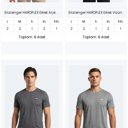
Slazenger HARDFLEX Erkek Açık Mavi Tişört
Slazenger HARDFLEX Erkek Vizon Tişört
L
M
S
XL
XXL
L
M
S
XL
XXL
2
2
1
2
1
2
2
1
2
1
Toplam: 8 Adet
Toplam: 8 Adet