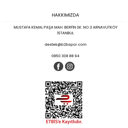
HAKKIMIZDA
MUSTAFA KEMAL PAŞA MAH. BERFİN SK. NO:3 ARNAVUTKÖY
İSTANBUL
destek@b2bspor.com
0850 308 88 94