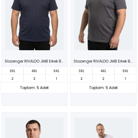
Slazenger RIVALDO JMB Erkek Büyük Beden Lacivert Tişört
Slazenger RIVALDO JMB Erkek Büyük Beden Koyu Gri Tişört
3XL
4XL
5XL
3XL
4XL
5XL
2
2
1
2
2
1
Toplam: 5 Adet
Toplam: 5 Adet