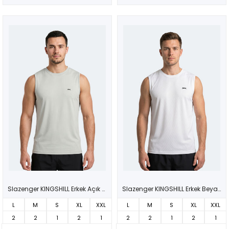
Slazenger KINGSHILL Erkek Açık Gri Tişört
Slazenger KINGSHILL Erkek Beyaz Tişört
L
M
S
XL
XXL
L
M
S
XL
XXL
2
2
1
2
1
2
2
1
2
1