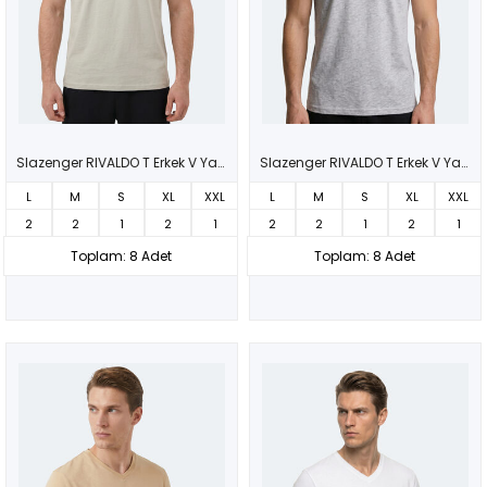
Slazenger RIVALDO T Erkek V Yaka Açık Gri Tişört
Slazenger RIVALDO T Erkek V Yaka Gri Tişört
L
M
S
XL
XXL
L
M
S
XL
XXL
2
2
1
2
1
2
2
1
2
1
Toplam: 8 Adet
Toplam: 8 Adet