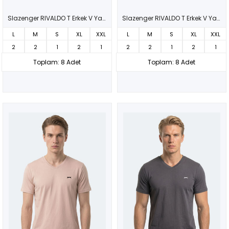
Slazenger RIVALDO T Erkek V Yaka Koyu Kahve Tişört
Slazenger RIVALDO T Erkek V Yaka Vizon Tişört
L
M
S
XL
XXL
L
M
S
XL
XXL
2
2
1
2
1
2
2
1
2
1
Toplam: 8 Adet
Toplam: 8 Adet