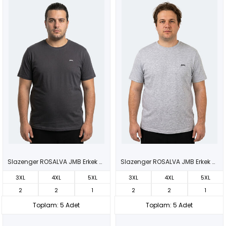
Slazenger ROSALVA JMB Erkek Büyük Beden Koyu Gri Tişört
Slazenger ROSALVA JMB Erkek Büyük Beden Gri Tişört
3XL
4XL
5XL
3XL
4XL
5XL
2
2
1
2
2
1
Toplam: 5 Adet
Toplam: 5 Adet