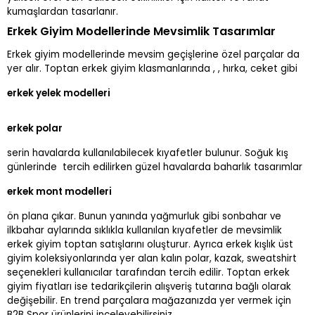
kumaşlardan tasarlanır.
Erkek Giyim Modellerinde Mevsimlik Tasarımlar
Erkek giyim modellerinde mevsim geçişlerine özel parçalar da
yer alır. Toptan erkek giyim klasmanlarında
,
, hırka, ceket gibi
erkek yelek modelleri
erkek polar
serin havalarda kullanılabilecek kıyafetler bulunur. Soğuk kış
günlerinde
tercih edilirken güzel havalarda baharlık tasarımlar
erkek mont modelleri
ön plana çıkar. Bunun yanında yağmurluk gibi sonbahar ve
ilkbahar aylarında sıklıkla kullanılan kıyafetler de mevsimlik
erkek giyim toptan satışlarını oluşturur. Ayrıca erkek kışlık üst
giyim koleksiyonlarında yer alan kalın polar, kazak, sweatshirt
seçenekleri kullanıcılar tarafından tercih edilir. Toptan erkek
giyim fiyatları ise tedarikçilerin alışveriş tutarına bağlı olarak
değişebilir. En trend parçalara mağazanızda yer vermek için
B2B Spor ürünlerini inceleyebilirsiniz.