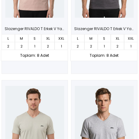
Slazenger RIVALDO T Erkek V Yaka Taş Gri Tişört
Slazenger RIVALDO T Erkek V Yaka Koyu Gri Tişört
L
M
S
XL
XXL
L
M
S
XL
XXL
2
2
1
2
1
2
2
1
2
1
Toplam: 8 Adet
Toplam: 8 Adet