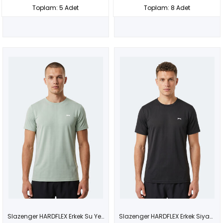
Toplam: 5 Adet
Toplam: 8 Adet
Slazenger HARDFLEX Erkek Su Yeşili Tişört
Slazenger HARDFLEX Erkek Siyah Tişört