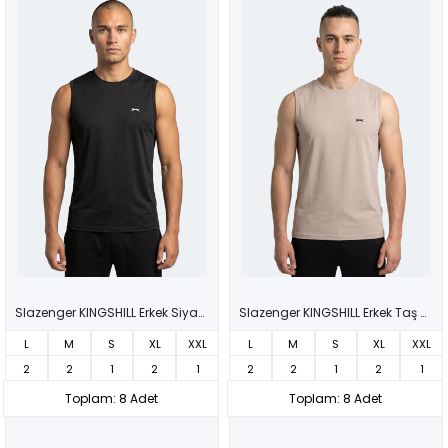
Slazenger KINGSHILL Erkek Siyah Tişört
Slazenger KINGSHILL Erkek Taş Gri Tişört
L
M
S
XL
XXL
L
M
S
XL
XXL
2
2
1
2
1
2
2
1
2
1
Toplam: 8 Adet
Toplam: 8 Adet