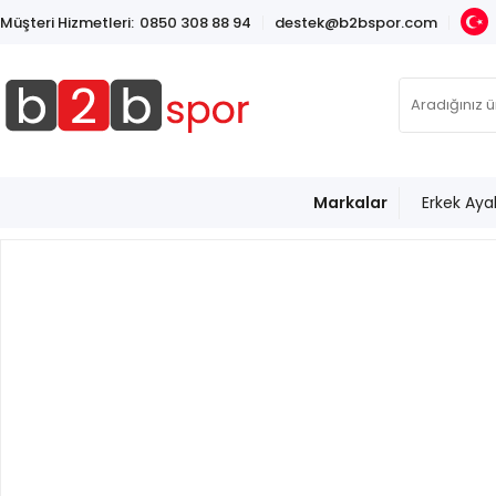
Müşteri Hizmetleri:
0850 308 88 94
destek@b2bspor.com
Markalar
Erkek Aya