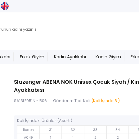
kkabı
Erkek Giyim
Kadın Ayakkabı
Kadın Giyim
Erk
Slazenger ABENA NOK Unisex Çocuk Siyah / Kır
Ayakkabısı
SA13LF051N - 506
Gönderim Tipi: Koli
(Koli İçinde 8 )
Koli İçindeki Ürünler (Asorti)
Beden
31
32
33
34
A049
1
1
2
2