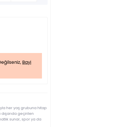
eğilseniz,
Bayi
ıyla her yaş grubuna hitap
a dışarıda geçirilen
atlık sunar, spor ya da