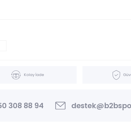
Kolay İade
Güve
0 308 88 94
destek@b2bspo