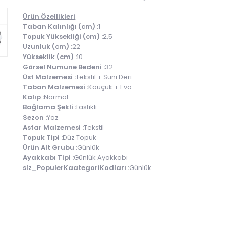
Ürün Özellikleri
Taban Kalınlığı (cm) :
1
Topuk Yüksekliği (cm) :
2,5
Uzunluk (cm) :
22
Yükseklik (cm) :
10
Görsel Numune Bedeni :
32
Üst Malzemesi :
Tekstil + Suni Deri
Taban Malzemesi :
Kauçuk + Eva
Kalıp :
Normal
Bağlama Şekli :
Lastikli
Sezon :
Yaz
Astar Malzemesi :
Tekstil
Topuk Tipi :
Düz Topuk
Ürün Alt Grubu :
Günlük
Ayakkabı Tipi :
Günlük Ayakkabı
slz_PopulerKaategoriKodları :
Günlük