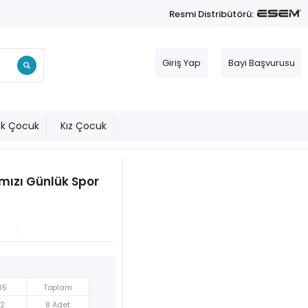
Resmi Distribütörü:
Giriş Yap
Bayi Başvurusu
ek Çocuk
Kız Çocuk
mızı Günlük Spor
35
Toplam
2
8 Adet