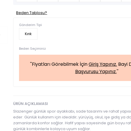
Beden Tablosu?
Gönderim Tipi
Kırık
Beden Seçiminiz
''Fiyatları Görebilmek İçin
Giriş Yapınız.
Bayi D
Başvurusu Yapınız.
''
ÜRÜN AÇIKLAMASI
Slazenger günlük spor ayakkabı, sade tasarımı ve rahat yapıs
eder. Günlük kullanım için idealdir; yürüyüş, okul, işe gidiş ya d
zamanlarda konfor sağlar. Hafif yapısı sayesinde gün boyu rah
günlük kombinlerle kolayca uyum sağlar.