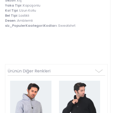
Sezon :
Kış
Yaka Tipi :
Kapüşonlu
Kol Tipi :
Uzun Kollu
Bel Tipi :
Lastikli
Desen :
Amblemli
slz_PopulerKaategoriKodları :
Sweatshırt
Ürünün Diğer Renkleri