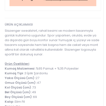
ÜRÜN AÇIKLAMASI
Slazenger sweatshirt, rahat kesimi ve modern tasarımıyla
günlük kullanıma uygundur. Spor yaparken, okulda, evde ya
da dışarıda gün boyu konfor sunar.Yumuşak iç yüzeyi ve sade
tasarımı sayesinde hem tek başına hem de ceket veya mont
altına kat olarak rahatlıkla kullanılabilir. Slazenger logosuyla
sportif bir dokunuş sunar.
Ürün Özellikleri
Kumaş Malzemesi :
%65 Pamuk + %35 Polyester
Kumaş Tipi :
3 İplik Şardonlu
Yaka Ölçüsü (cm) :
27
Omuz Ölçüsü (cm) :
47
Kol Ölçüsü (cm) :
73
Bel Ölçüsü (cm) :
49
Boy Ölçüsü (cm) :
69
Kalıp :
Slim Fit