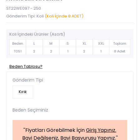
ST22WE097 - 250
Gönderim Tipi: Koli
(Koli İçinde 8 ADET)
Koli İçindeki Ürünler (Asorti)
Beden
L
M
S
XL
XXL
Toplam
T051
2
2
1
2
1
8 Adet
Beden Tablosu?
Gönderim Tipi
Kırık
Beden Seçiminiz
''Fiyatları Görebilmek İçin
Giriş Yapınız.
Bayi Değilseniz,
Bayi Başvurusu Yapınız.
''