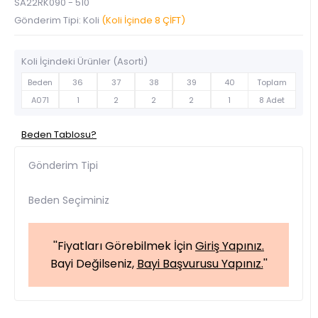
SA22RK090 - 510
Gönderim Tipi: Koli
(Koli İçinde 8 ÇİFT)
Koli İçindeki Ürünler (Asorti)
Beden
36
37
38
39
40
Toplam
A071
1
2
2
2
1
8 Adet
Beden Tablosu?
Gönderim Tipi
Beden Seçiminiz
''Fiyatları Görebilmek İçin
Giriş Yapınız.
Bayi Değilseniz,
Bayi Başvurusu Yapınız.
''