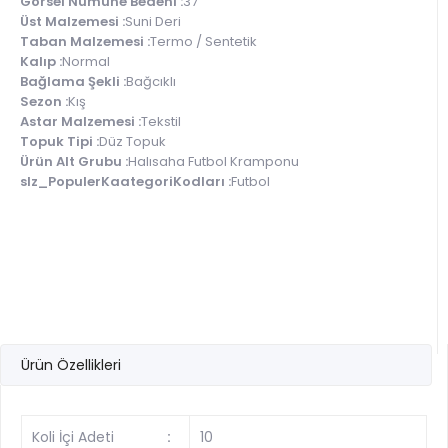
Görsel Numune Bedeni :
37
Üst Malzemesi :
Suni Deri
Taban Malzemesi :
Termo / Sentetik
Kalıp :
Normal
Bağlama Şekli :
Bağcıklı
Sezon :
Kış
Astar Malzemesi :
Tekstil
Topuk Tipi :
Düz Topuk
Ürün Alt Grubu :
Halısaha Futbol Kramponu
slz_PopulerKaategoriKodları :
Futbol
Ürün Özellikleri
Koli İçi Adeti
:
10