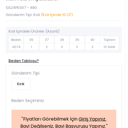
SA24FK007 - 480
Gönderim Tipi: Koli
(Koli İçinde 10 CF)
Koli İçindeki Ürünler (Asorti)
Beden
36
37
38
39
40
Toplam
A074
1
2
3
2
2
10 Adet
Beden Tablosu?
Gönderim Tipi
Kırık
Beden Seçiminiz
''Fiyatları Görebilmek İçin
Giriş Yapınız.
Bayi Değilseniz,
Bayi Başvurusu Yapınız.
''