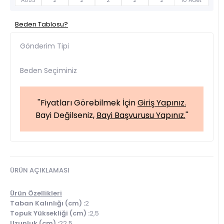
A053
2
2
2
2
2
10 Adet
Beden Tablosu?
Gönderim Tipi
Beden Seçiminiz
''Fiyatları Görebilmek İçin
Giriş Yapınız.
Bayi Değilseniz,
Bayi Başvurusu Yapınız.
''
ÜRÜN AÇIKLAMASI
Ürün Özellikleri
Taban Kalınlığı (cm) :
2
Topuk Yüksekliği (cm) :
2,5
Uzunluk (cm) :
22,5