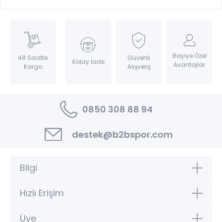
Bayiye Özel
Güvenli
48 Saatte
Kolay İade
Avantajlar
Alışveriş
Kargo
0850 308 88 94
destek@b2bspor.com
Bilgi
Hızlı Erişim
Üye