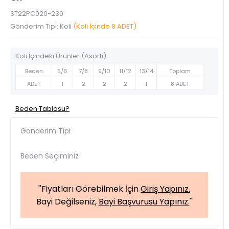
ST22PC020-230
Gönderim Tipi: Koli
(Koli İçinde 8 ADET)
Koli İçindeki Ürünler (Asorti)
Beden
5/6
7/8
9/10
11/12
13/14
Toplam
ADET
1
2
2
2
1
8 ADET
Beden Tablosu?
Gönderim Tipi
Beden Seçiminiz
''Fiyatları Görebilmek İçin
Giriş Yapınız.
Bayi Değilseniz,
Bayi Başvurusu Yapınız.
''