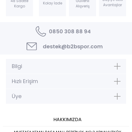
Güvenli
48 Saatte
Kolay İade
Avantajlar
Alışveriş
Kargo
0850 308 88 94
destek@b2bspor.com
Bilgi
Hızlı Erişim
Üye
HAKKIMIZDA