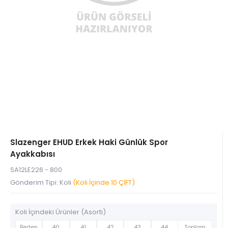
Slazenger EHUD Erkek Haki Günlük Spor
Ayakkabısı
SA12LE226 - 800
Gönderim Tipi: Koli
(Koli İçinde 10 ÇİFT)
Koli İçindeki Ürünler (Asorti)
Beden
40
41
42
43
44
Toplam