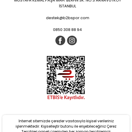
MUSTAFA KEMAL PAŞA MAH. BERFİN SK. NO:3 ARNAVUTKÖY
İSTANBUL
destek@b2bspor.com
0850 308 88 94
İnternet sitemizde çerezler vasıtasıyla kişisel verileriniz
işlenmektedir. Kişiselleştir butonu ile erişebileceğiniz Çerez
Tercihleri paneli üzerinden her zaman tercihlerinizi