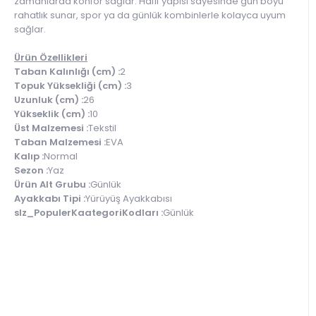
zamanlarda konfor sağlar. Hafif yapısı sayesinde gün boyu
rahatlık sunar, spor ya da günlük kombinlerle kolayca uyum
sağlar.
Ürün Özellikleri
Taban Kalınlığı (cm) :
2
Topuk Yüksekliği (cm) :
3
Uzunluk (cm) :
26
Yükseklik (cm) :
10
Üst Malzemesi :
Tekstil
Taban Malzemesi :
EVA
Kalıp :
Normal
Sezon :
Yaz
Ürün Alt Grubu :
Günlük
Ayakkabı Tipi :
Yürüyüş Ayakkabısı
slz_PopulerKaategoriKodları :
Günlük