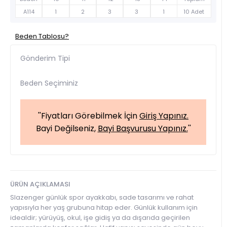
A114
1
2
3
3
1
10 Adet
Beden Tablosu?
Gönderim Tipi
Beden Seçiminiz
''Fiyatları Görebilmek İçin
Giriş Yapınız.
Bayi Değilseniz,
Bayi Başvurusu Yapınız.
''
ÜRÜN AÇIKLAMASI
Slazenger günlük spor ayakkabı, sade tasarımı ve rahat
yapısıyla her yaş grubuna hitap eder. Günlük kullanım için
idealdir; yürüyüş, okul, işe gidiş ya da dışarıda geçirilen