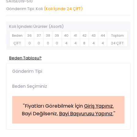
SA11SE019-510
Gönderim Tipi: Koli
(Koli İçinde 24 ÇİFT)
Koli İçindeki Ürünler (Asorti)
Beden
36
37
38
39
40
41
42
43
44
Toplam
ÇİFT
0
0
0
0
4
4
8
4
4
24 ÇİFT
Beden Tablosu?
Gönderim Tipi
Beden Seçiminiz
''Fiyatları Görebilmek İçin
Giriş Yapınız.
Bayi Değilseniz,
Bayi Başvurusu Yapınız.
''