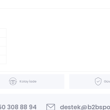
Kolay İade
Güve
0 308 88 94
destek@b2bspo