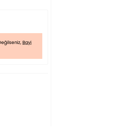
eğilseniz,
Bayi