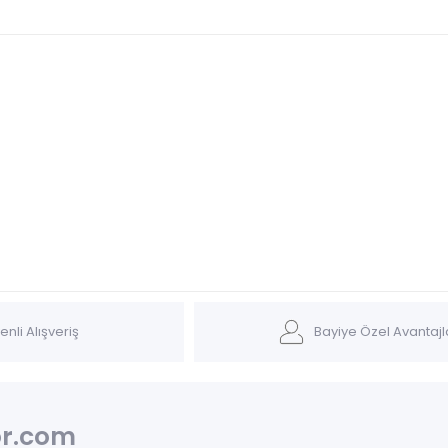
nli Alışveriş
Bayiye Özel Avantajl
r.com