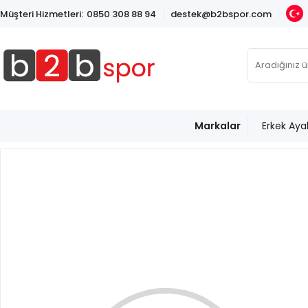
Müşteri Hizmetleri:
0850 308 88 94
destek@b2bspor.com
Markalar
Erkek Aya