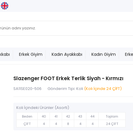
kkabı
Erkek Giyim
Kadın Ayakkabı
Kadın Giyim
Erk
Slazenger FOOT Erkek Terlik Siyah - Kırmızı
SA11SE020-506
Gönderim Tipi: Koli
(Koli İçinde 24 ÇİFT)
Koli İçindeki Ürünler (Asorti)
Beden
40
41
42
43
44
Toplam
ÇİFT
4
4
8
4
4
24 ÇİFT