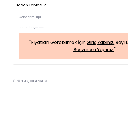
Beden Tablosu?
Gönderim Tipi
Beden Seçiminiz
''Fiyatları Görebilmek İçin
Giriş Yapınız.
Bayi D
Başvurusu Yapınız.
''
ÜRÜN AÇIKLAMASI