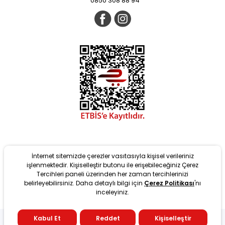
0850 308 88 94
İnternet sitemizde çerezler vasıtasıyla kişisel verileriniz
işlenmektedir. Kişiselleştir butonu ile erişebileceğiniz Çerez
Tercihleri paneli üzerinden her zaman tercihlerinizi
belirleyebilirsiniz. Daha detaylı bilgi için
Çerez Politikası
'nı
Yeni
inceleyiniz.
tarafından T-Soft Altyapısıyla geliştirilmiştir. #OD 2022 Copyright
Kabul Et
Reddet
Kişiselleştir