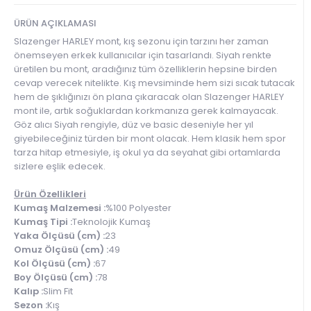
ÜRÜN AÇIKLAMASI
Slazenger HARLEY mont, kış sezonu için tarzını her zaman
önemseyen erkek kullanıcılar için tasarlandı. Siyah renkte
üretilen bu mont, aradığınız tüm özelliklerin hepsine birden
cevap verecek nitelikte. Kış mevsiminde hem sizi sıcak tutacak
hem de şıklığınızı ön plana çıkaracak olan Slazenger HARLEY
mont ile, artık soğuklardan korkmanıza gerek kalmayacak.
Göz alıcı Siyah rengiyle, düz ve basic deseniyle her yıl
giyebileceğiniz türden bir mont olacak. Hem klasik hem spor
tarza hitap etmesiyle, iş okul ya da seyahat gibi ortamlarda
sizlere eşlik edecek.
Ürün Özellikleri
Kumaş Malzemesi :
%100 Polyester
Kumaş Tipi :
Teknolojik Kumaş
Yaka Ölçüsü (cm) :
23
Omuz Ölçüsü (cm) :
49
Kol Ölçüsü (cm) :
67
Boy Ölçüsü (cm) :
78
Kalıp :
Slim Fit
Sezon :
Kış