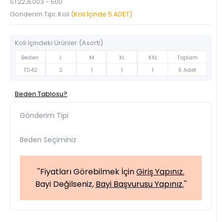
ST22JE003 - 500
Gönderim Tipi: Koli
(Koli İçinde 5 ADET)
Koli İçindeki Ürünler (Asorti)
Beden
L
M
XL
XXL
Toplam
T042
2
1
1
1
5 Adet
Beden Tablosu?
Gönderim Tipi
Beden Seçiminiz
''Fiyatları Görebilmek İçin
Giriş Yapınız.
Bayi Değilseniz,
Bayi Başvurusu Yapınız.
''