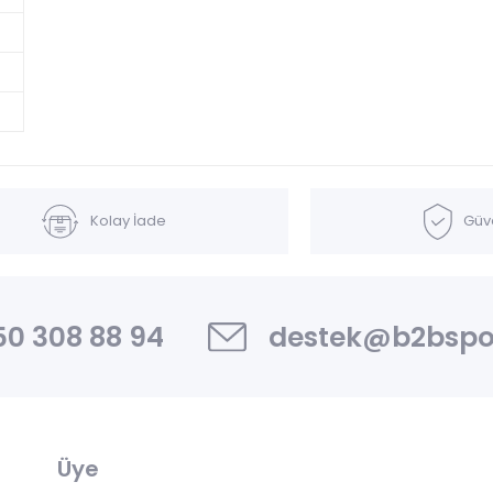
Kolay İade
Güve
0 308 88 94
destek@b2bspo
Üye