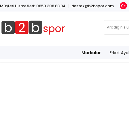
Müşteri Hizmetleri:
0850 308 88 94
destek@b2bspor.com
Markalar
Erkek Aya