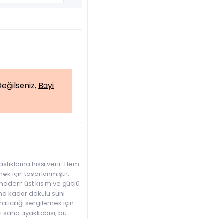
eğilseniz,
Bayi
stıklama hissi verir. Hem
k için tasarlanmıştır.
modern üst kısım ve güçlü
una kadar dokulu suni
ıcılığı sergilemek için
ı saha ayakkabısı, bu