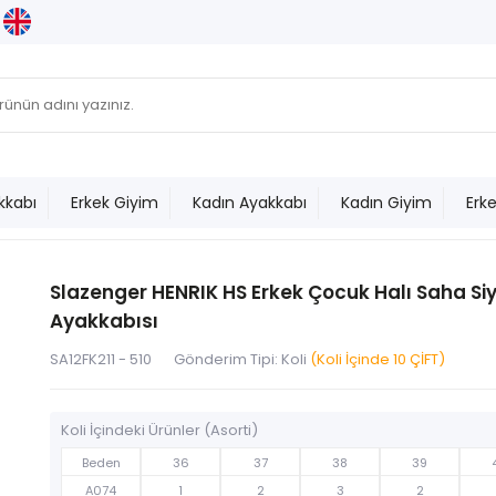
kkabı
Erkek Giyim
Kadın Ayakkabı
Kadın Giyim
Erk
Slazenger HENRIK HS Erkek Çocuk Halı Saha Si
Ayakkabısı
SA12FK211 - 510
Gönderim Tipi: Koli
(Koli İçinde 10 ÇİFT)
Koli İçindeki Ürünler (Asorti)
Beden
36
37
38
39
A074
1
2
3
2