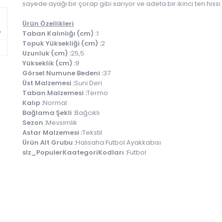
sayede ayağı bir çorap gibi sarıyor ve adeta bir ikinci ten hissi
Ürün Özellikleri
Taban Kalınlığı (cm) :
1
Topuk Yüksekliği (cm) :
2
Uzunluk (cm) :
25,5
Yükseklik (cm) :
9
Görsel Numune Bedeni :
37
Üst Malzemesi :
Suni Deri
Taban Malzemesi :
Termo
Kalıp :
Normal
Bağlama Şekli :
Bağcıklı
Sezon :
Mevsimlik
Astar Malzemesi :
Tekstil
Ürün Alt Grubu :
Halısaha Futbol Ayakkabısı
slz_PopulerKaategoriKodları :
Futbol