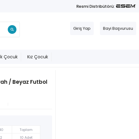
Resmi Distribütörü:
Giriş Yap
Bayi Başvurusu
ek Çocuk
Kız Çocuk
yah / Beyaz Futbol
40
Toplam
2
10 Adet