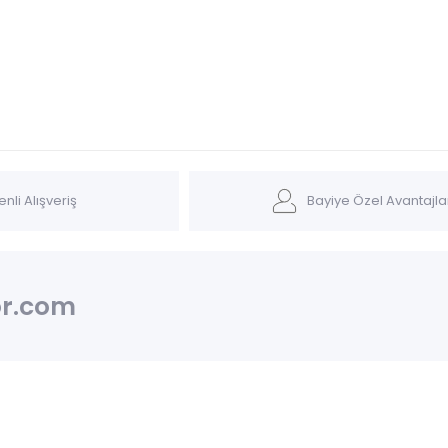
nli Alışveriş
Bayiye Özel Avantajla
r.com