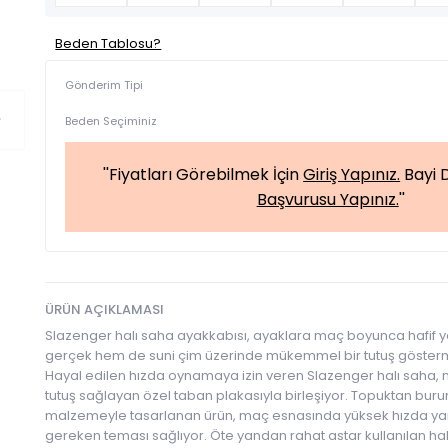
Beden Tablosu?
Gönderim Tipi
Beden Seçiminiz
''Fiyatları Görebilmek İçin
Giriş Yapınız.
Bayi D
Başvurusu Yapınız.
''
ÜRÜN AÇIKLAMASI
Slazenger halı saha ayakkabısı, ayaklara maç boyunca hafif ya
gerçek hem de suni çim üzerinde mükemmel bir tutuş gösterme
Hayal edilen hızda oynamaya izin veren Slazenger halı saha, 
tutuş sağlayan özel taban plakasıyla birleşiyor. Topuktan bur
malzemeyle tasarlanan ürün, maç esnasında yüksek hızda yarat
gereken teması sağlıyor. Öte yandan rahat astar kullanılan hal