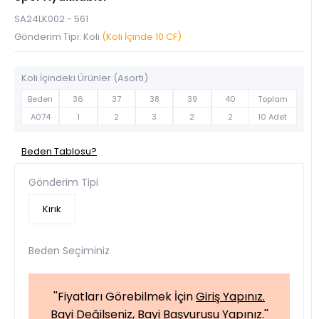
SA24LK002 - 561
Gönderim Tipi: Koli
(Koli İçinde 10 CF)
Koli İçindeki Ürünler (Asorti)
Beden
36
37
38
39
40
Toplam
A074
1
2
3
2
2
10 Adet
Beden Tablosu?
Gönderim Tipi
Kırık
Beden Seçiminiz
''Fiyatları Görebilmek İçin
Giriş Yapınız.
Bayi Değilseniz,
Bayi Başvurusu Yapınız.
''