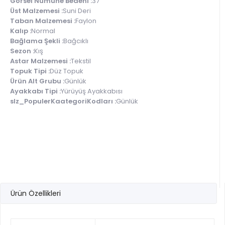
Görsel Numune Bedeni :
37
Üst Malzemesi :
Suni Deri
Taban Malzemesi :
Faylon
Kalıp :
Normal
Bağlama Şekli :
Bağcıklı
Sezon :
Kış
Astar Malzemesi :
Tekstil
Topuk Tipi :
Düz Topuk
Ürün Alt Grubu :
Günlük
Ayakkabı Tipi :
Yürüyüş Ayakkabısı
slz_PopulerKaategoriKodları :
Günlük
Ürün Özellikleri