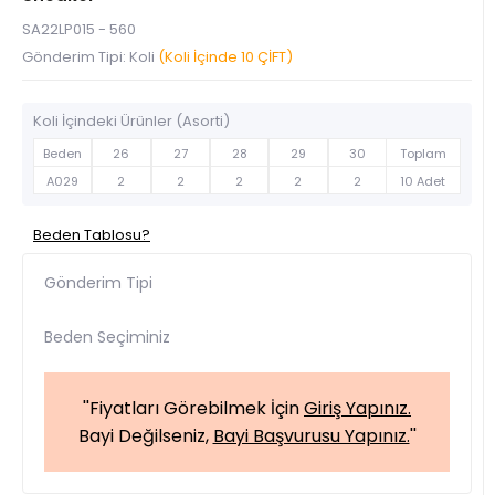
SA22LP015 - 560
Gönderim Tipi: Koli
(Koli İçinde 10 ÇİFT)
Koli İçindeki Ürünler (Asorti)
Beden
26
27
28
29
30
Toplam
A029
2
2
2
2
2
10 Adet
Beden Tablosu?
Gönderim Tipi
Beden Seçiminiz
''Fiyatları Görebilmek İçin
Giriş Yapınız.
Bayi Değilseniz,
Bayi Başvurusu Yapınız.
''