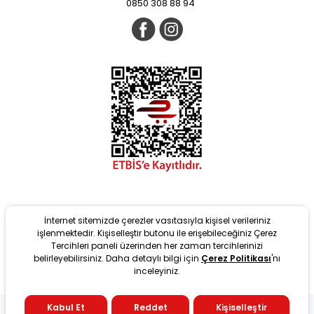
0850 308 88 94
İnternet sitemizde çerezler vasıtasıyla kişisel verileriniz
işlenmektedir. Kişiselleştir butonu ile erişebileceğiniz Çerez
Tercihleri paneli üzerinden her zaman tercihlerinizi
belirleyebilirsiniz. Daha detaylı bilgi için
Çerez Politikası
'nı
Yeni
inceleyiniz.
tarafından T-Soft Altyapısıyla geliştirilmiştir. #OD 2022 Copyright
Kabul Et
Reddet
Kişiselleştir