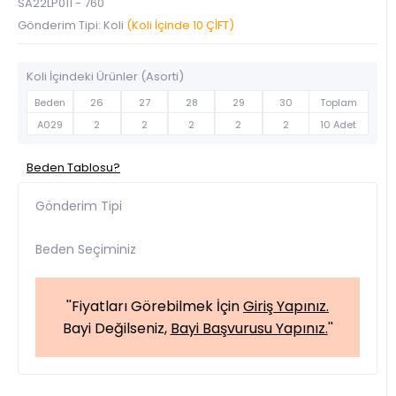
SA22LP011 - 760
Gönderim Tipi: Koli
(Koli İçinde 10 ÇİFT)
Koli İçindeki Ürünler (Asorti)
Beden
26
27
28
29
30
Toplam
A029
2
2
2
2
2
10 Adet
Beden Tablosu?
Gönderim Tipi
Beden Seçiminiz
''Fiyatları Görebilmek İçin
Giriş Yapınız.
Bayi Değilseniz,
Bayi Başvurusu Yapınız.
''