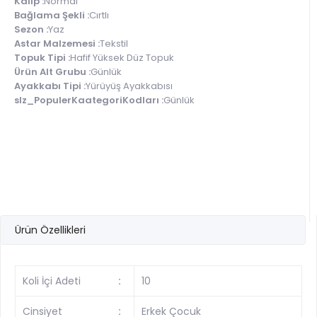
Kalıp :
Normal
Bağlama Şekli :
Cırtlı
Sezon :
Yaz
Astar Malzemesi :
Tekstil
Topuk Tipi :
Hafif Yüksek Düz Topuk
Ürün Alt Grubu :
Günlük
Ayakkabı Tipi :
Yürüyüş Ayakkabısı
slz_PopulerKaategoriKodları :
Günlük
Ürün Özellikleri
Koli İçi Adeti
:
10
Cinsiyet
:
Erkek Çocuk