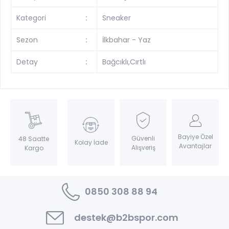
Kategori
:
Sneaker
Sezon
:
İlkbahar - Yaz
Detay
:
Bağcıklı,Cırtlı
Bayiye Özel
Güvenli
48 Saatte
Kolay İade
Avantajlar
Alışveriş
Kargo
0850 308 88 94
destek@b2bspor.com