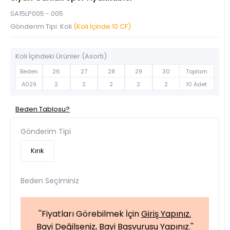
SA15LP005 - 005
Gönderim Tipi: Koli
(Koli İçinde 10 CF)
Koli İçindeki Ürünler (Asorti)
Beden
26
27
28
29
30
Toplam
A029
2
2
2
2
2
10 Adet
Beden Tablosu?
Gönderim Tipi
Kırık
Beden Seçiminiz
''Fiyatları Görebilmek İçin
Giriş Yapınız.
Bayi Değilseniz,
Bayi Başvurusu Yapınız.
''