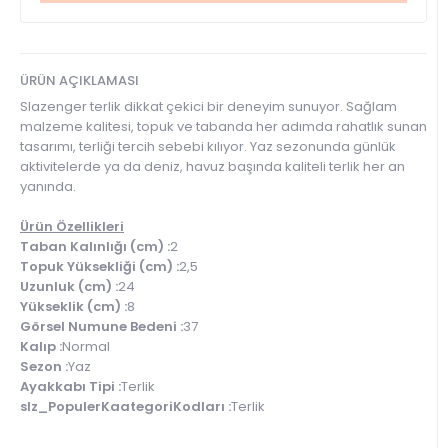
ÜRÜN AÇIKLAMASI
Slazenger terlik dikkat çekici bir deneyim sunuyor. Sağlam
malzeme kalitesi, topuk ve tabanda her adımda rahatlık sunan
tasarımı, terliği tercih sebebi kılıyor. Yaz sezonunda günlük
aktivitelerde ya da deniz, havuz başında kaliteli terlik her an
yanında.
Ürün Özellikleri
Taban Kalınlığı (cm) :
2
Topuk Yüksekliği (cm) :
2,5
Uzunluk (cm) :
24
Yükseklik (cm) :
8
Görsel Numune Bedeni :
37
Kalıp :
Normal
Sezon :
Yaz
Ayakkabı Tipi :
Terlik
slz_PopulerKaategoriKodları :
Terlik