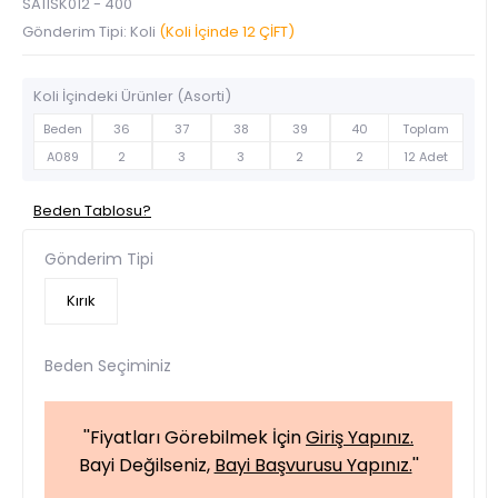
SA11SK012 - 400
Gönderim Tipi: Koli
(Koli İçinde 12 ÇİFT)
Koli İçindeki Ürünler (Asorti)
Beden
36
37
38
39
40
Toplam
A089
2
3
3
2
2
12 Adet
Beden Tablosu?
Gönderim Tipi
Kırık
Beden Seçiminiz
''Fiyatları Görebilmek İçin
Giriş Yapınız.
Bayi Değilseniz,
Bayi Başvurusu Yapınız.
''