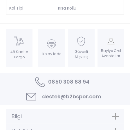
Kol Tipi
:
Kısa Kollu
Bayiye Özel
Güvenli
48 Saatte
Kolay İade
Avantajlar
Alışveriş
Kargo
0850 308 88 94
destek@b2bspor.com
Bilgi