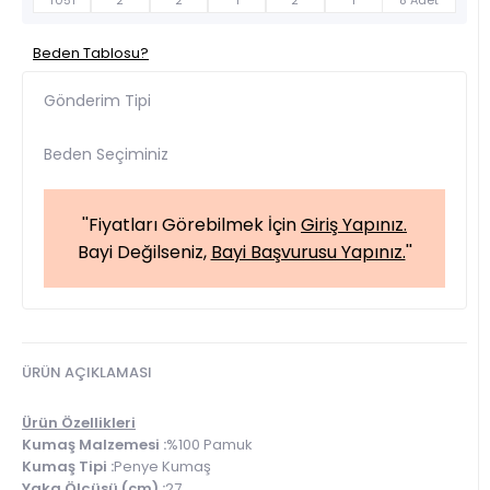
T051
2
2
1
2
1
8 Adet
Beden Tablosu?
Gönderim Tipi
Beden Seçiminiz
''Fiyatları Görebilmek İçin
Giriş Yapınız.
Bayi Değilseniz,
Bayi Başvurusu Yapınız.
''
ÜRÜN AÇIKLAMASI
Ürün Özellikleri
Kumaş Malzemesi :
%100 Pamuk
Kumaş Tipi :
Penye Kumaş
Yaka Ölçüsü (cm) :
27