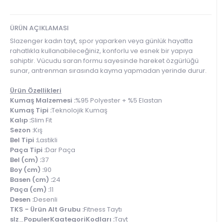
ÜRÜN AÇIKLAMASI
Slazenger kadın tayt, spor yaparken veya günlük hayatta
rahatlıkla kullanabileceğiniz, konforlu ve esnek bir yapıya
sahiptir. Vücudu saran formu sayesinde hareket özgürlüğü
sunar, antrenman sırasında kayma yapmadan yerinde durur.
Ürün Özellikleri
Kumaş Malzemesi :
%95 Polyester + %5 Elastan
Kumaş Tipi :
Teknolojik Kumaş
Kalıp :
Slim Fit
Sezon :
Kış
Bel Tipi :
Lastikli
Paça Tipi :
Dar Paça
Bel (cm) :
37
Boy (cm) :
90
Basen (cm) :
24
Paça (cm) :
11
Desen :
Desenli
TKS - Ürün Alt Grubu :
Fitness Taytı
slz_PopulerKaategoriKodları :
Tayt