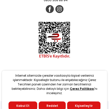
0850 308 88 94
İnternet sitemizde çerezler vasıtasıyla kişisel verileriniz
işlenmektedir. Kişiselleştir butonu ile erişebileceğiniz Çerez
Tercihleri paneli üzerinden her zaman tercihlerinizi
belirleyebilirsiniz. Daha detaylı bilgi için
Çerez Politikası
'nı
Yeni
inceleyiniz.
tarafından T-Soft Altyapısıyla geliştirilmiştir. #OD 2022 Copyright
Kabul Et
Reddet
Kişiselleştir