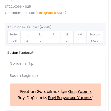
ST22LK066 - 825
Gönderim Tipi: Koli
(Koli İçinde 8 ADET)
Koli İçindeki Ürünler (Asorti)
Beden
L
M
S
XL
XXL
Toplam
T051
2
2
1
2
1
8 Adet
Beden Tablosu?
Gönderim Tipi
Beden Seçiminiz
''Fiyatları Görebilmek İçin
Giriş Yapınız.
Bayi Değilseniz,
Bayi Başvurusu Yapınız.
''