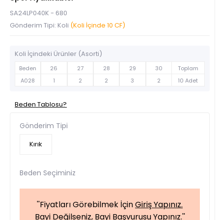
SA24LP040K - 680
Gönderim Tipi: Koli
(Koli İçinde 10 CF)
Koli İçindeki Ürünler (Asorti)
Beden
26
27
28
29
30
Toplam
A028
1
2
2
3
2
10 Adet
Beden Tablosu?
Gönderim Tipi
Kırık
Beden Seçiminiz
''Fiyatları Görebilmek İçin
Giriş Yapınız.
Bayi Değilseniz,
Bayi Başvurusu Yapınız.
''