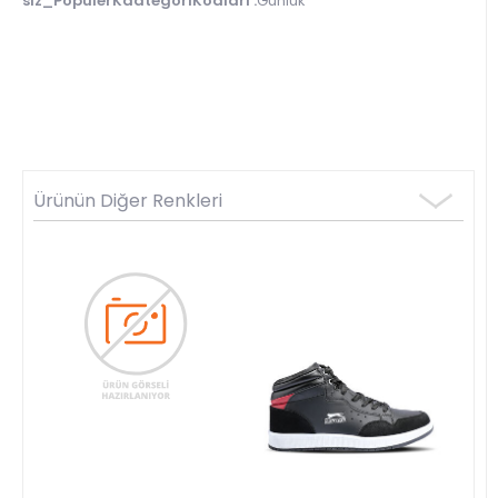
slz_PopulerKaategoriKodları :
Günlük
Ürünün Diğer Renkleri