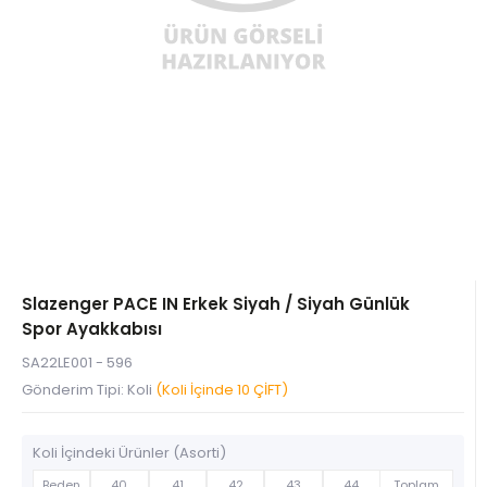
Slazenger PACE IN Erkek Siyah / Siyah Günlük
Spor Ayakkabısı
SA22LE001 - 596
Gönderim Tipi: Koli
(Koli İçinde 10 ÇİFT)
Koli İçindeki Ürünler (Asorti)
Beden
40
41
42
43
44
Toplam