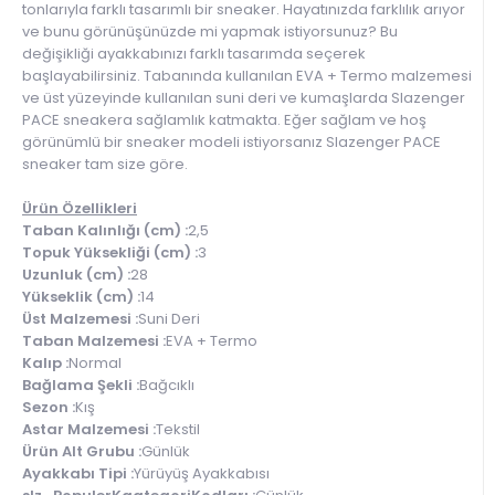
tonlarıyla farklı tasarımlı bir sneaker. Hayatınızda farklılık arıyor
ve bunu görünüşünüzde mi yapmak istiyorsunuz? Bu
değişikliği ayakkabınızı farklı tasarımda seçerek
başlayabilirsiniz. Tabanında kullanılan EVA + Termo malzemesi
ve üst yüzeyinde kullanılan suni deri ve kumaşlarda Slazenger
PACE sneakera sağlamlık katmakta. Eğer sağlam ve hoş
görünümlü bir sneaker modeli istiyorsanız Slazenger PACE
sneaker tam size göre.
Ürün Özellikleri
Taban Kalınlığı (cm) :
2,5
Topuk Yüksekliği (cm) :
3
Uzunluk (cm) :
28
Yükseklik (cm) :
14
Üst Malzemesi :
Suni Deri
Taban Malzemesi :
EVA + Termo
Kalıp :
Normal
Bağlama Şekli :
Bağcıklı
Sezon :
Kış
Astar Malzemesi :
Tekstil
Ürün Alt Grubu :
Günlük
Ayakkabı Tipi :
Yürüyüş Ayakkabısı