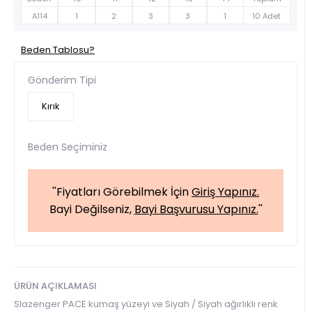
A114
1
2
3
3
1
10 Adet
Beden Tablosu?
Gönderim Tipi
Kırık
Beden Seçiminiz
''Fiyatları Görebilmek İçin
Giriş Yapınız.
Bayi Değilseniz,
Bayi Başvurusu Yapınız.
''
ÜRÜN AÇIKLAMASI
Slazenger PACE kumaş yüzeyi ve Siyah / Siyah ağırlıklı renk