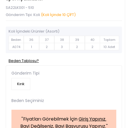
SA22LK001 - 510
Gönderim Tipi: Koli
(Koli İçinde 10 ÇİFT)
Koli İçindeki Ürünler (Asorti)
Beden
36
37
38
39
40
Toplam
A074
1
2
3
2
2
10 Adet
Beden Tablosu?
Gönderim Tipi
Kırık
Beden Seçiminiz
''Fiyatları Görebilmek İçin
Giriş Yapınız.
Bayi Değilseniz,
Bayi Başvurusu Yapınız.
''