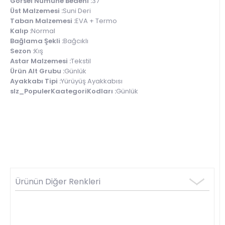
Görsel Numune Bedeni :
37
Üst Malzemesi :
Suni Deri
Taban Malzemesi :
EVA + Termo
Kalıp :
Normal
Bağlama Şekli :
Bağcıklı
Sezon :
Kış
Astar Malzemesi :
Tekstil
Ürün Alt Grubu :
Günlük
Ayakkabı Tipi :
Yürüyüş Ayakkabısı
slz_PopulerKaategoriKodları :
Günlük
Ürünün Diğer Renkleri