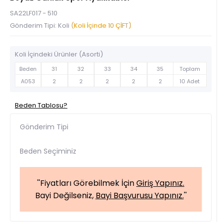
SA22LF017 - 510
Gönderim Tipi: Koli
(Koli İçinde 10 ÇİFT)
Koli İçindeki Ürünler (Asorti)
Beden
31
32
33
34
35
Toplam
A053
2
2
2
2
2
10 Adet
Beden Tablosu?
Gönderim Tipi
Beden Seçiminiz
''Fiyatları Görebilmek İçin
Giriş Yapınız.
Bayi Değilseniz,
Bayi Başvurusu Yapınız.
''