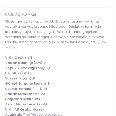
ÜRÜN AÇIKLAMASI
Slazenger günlük spor ayakkabı, sade tasarımı ve rahat
yapısıyla her yaş grubuna hitap eder. Günlük kullanım için
idealdir; yürüyüş, okul, işe gidiş ya da dışarıda geçirilen
zamanlarda konfor sağlar. Hafif yapısı sayesinde gün boyu
rahatlık sunar, spor ya da günlük kombinlerle kolayca uyum
sağlar.
Ürün Özellikleri
Taban Kalınlığı (cm) :
2
Topuk Yüksekliği (cm) :
2,5
Uzunluk (cm) :
21,5
Yükseklik (cm) :
9
Görsel Numune Bedeni :
31
Üst Malzemesi :
Suni Deri
Taban Malzemesi :
EVA
Bağlama Şekli :
Cırtlı
Astar Malzemesi :
Tekstil
Ürün Alt Grubu :
Günlük
Ayakkabı Tipi :
Yürüyüş Ayakkabısı