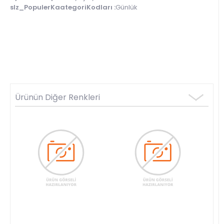
slz_PopulerKaategoriKodları :
Günlük
Ürünün Diğer Renkleri